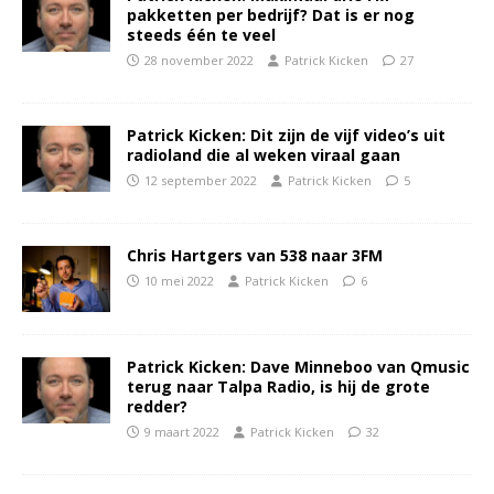
pakketten per bedrijf? Dat is er nog
steeds één te veel
28 november 2022
Patrick Kicken
27
Patrick Kicken: Dit zijn de vijf video’s uit
radioland die al weken viraal gaan
12 september 2022
Patrick Kicken
5
Chris Hartgers van 538 naar 3FM
10 mei 2022
Patrick Kicken
6
Patrick Kicken: Dave Minneboo van Qmusic
terug naar Talpa Radio, is hij de grote
redder?
9 maart 2022
Patrick Kicken
32