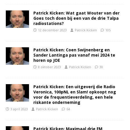
Patrick Kicken: Wat gaat Wouter van der
Goes toch doen bij een van de drie Talpa
radiostations?
12 december 2023
Patrick Kicken
105
Patrick Kicken: Coen Swijnenberg en
Sander Lantinga pas vanaf mei 2024 te
horen op JOE
8 oktober 2023
Patrick Kicken
30
Patrick Kicken: Een uitgeverij die Radio
Veronica, 100pNL en Slam! opkoopt nog
voor de frequentieverdeling, een hele
riskante onderneming
3 april 2023
Patrick Kicken
64
Patrick Kicken: Maximaal drie FM