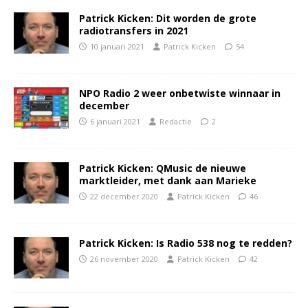
Patrick Kicken: Dit worden de grote
radiotransfers in 2021
10 januari 2021
Patrick Kicken
54
NPO Radio 2 weer onbetwiste winnaar in
december
6 januari 2021
Redactie
2
Patrick Kicken: QMusic de nieuwe
marktleider, met dank aan Marieke
22 december 2020
Patrick Kicken
46
Patrick Kicken: Is Radio 538 nog te redden?
26 november 2020
Patrick Kicken
42