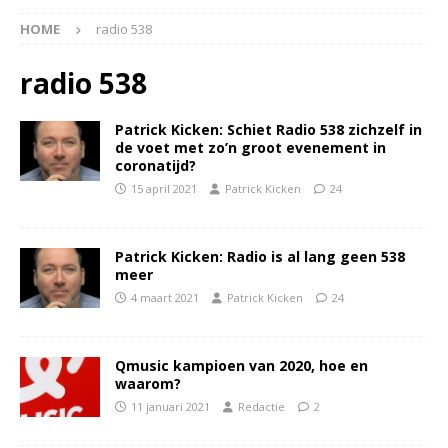
HOME
radio 538
radio 538
Patrick Kicken: Schiet Radio 538 zichzelf in
de voet met zo’n groot evenement in
coronatijd?
15 april 2021
Patrick Kicken
24
Patrick Kicken: Radio is al lang geen 538
meer
4 maart 2021
Patrick Kicken
24
Qmusic kampioen van 2020, hoe en
waarom?
11 januari 2021
Redactie
2