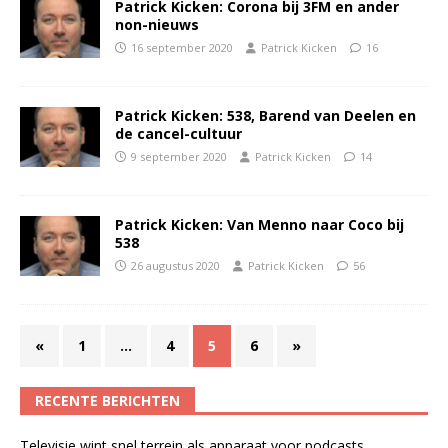
Patrick Kicken: Corona bij 3FM en ander
non-nieuws
16 september 2020
Patrick Kicken
16
Patrick Kicken: 538, Barend van Deelen en
de cancel-cultuur
9 september 2020
Patrick Kicken
14
Patrick Kicken: Van Menno naar Coco bij
538
26 augustus 2020
Patrick Kicken
56
«
1
…
4
5
6
»
RECENTE BERICHTEN
Televisie wint snel terrein als apparaat voor podcasts