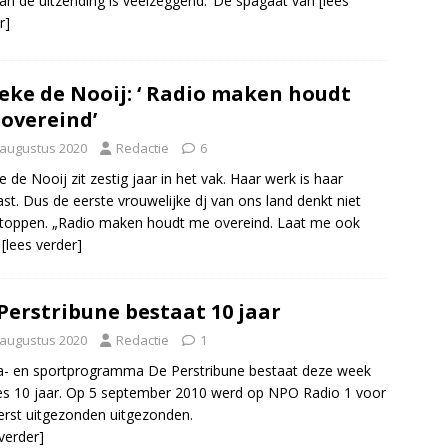
 van de uitzending is veelzeggend: ’De spagaat van
[lees
r]
eke de Nooij: ‘ Radio maken houdt
overeind’
 augustus 2020
Redactie
6
e de Nooij zit zestig jaar in het vak. Haar werk is haar
st. Dus de eerste vrouwelijke dj van ons land denkt niet
toppen. „Radio maken houdt me overeind. Laat me ook
r
[lees verder]
Perstribune bestaat 10 jaar
 augustus 2020
Redactie
1
- en sportprogramma De Perstribune bestaat deze week
es 10 jaar. Op 5 september 2010 werd op NPO Radio 1 voor
erst uitgezonden uitgezonden.
 verder]