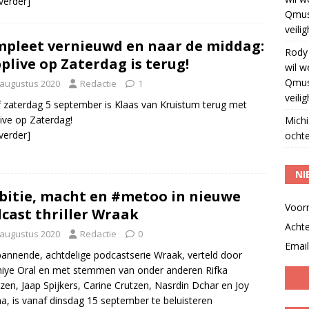
 verder]
Qmus
veili
pleet vernieuwd en naar de middag:
Rody
plive op Zaterdag is terug!
wil w
Qmus
 augustus 2020
Redactie
1
veili
 zaterdag 5 september is Klaas van Kruistum terug met
ive op Zaterdag!
Michi
 verder]
ochte
NI
itie, macht en #metoo in nieuwe
Voor
cast thriller Wraak
Acht
 augustus 2020
Redactie
0
Email
annende, achtdelige podcastserie Wraak, verteld door
ye Oral en met stemmen van onder anderen Rifka
zen, Jaap Spijkers, Carine Crutzen, Nasrdin Dchar en Joy
a, is vanaf dinsdag 15 september te beluisteren