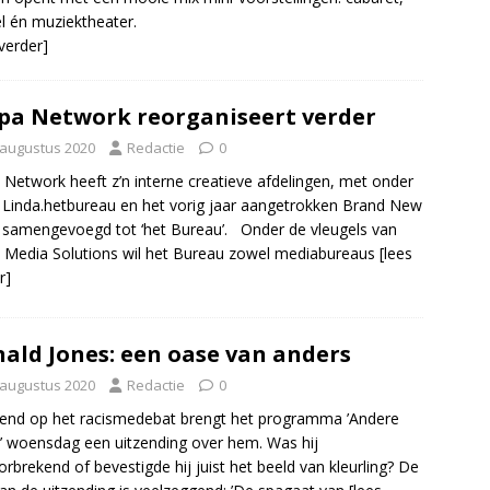
l én muziektheater.
 verder]
pa Network reorganiseert verder
 augustus 2020
Redactie
0
 Network heeft z’n interne creatieve afdelingen, met onder
Linda.hetbureau en het vorig jaar aangetrokken Brand New
, samengevoegd tot ‘het Bureau’. Onder de vleugels van
 Media Solutions wil het Bureau zowel mediabureaus
[lees
r]
ald Jones: een oase van anders
 augustus 2020
Redactie
0
end op het racismedebat brengt het programma ’Andere
n’ woensdag een uitzending over hem. Was hij
orbrekend of bevestigde hij juist het beeld van kleurling? De