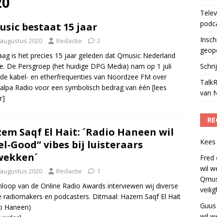
20
Telev
laging cameraploeg
)
podc
sic bestaat 15 jaar
Insch
 augustus 2020
Redactie
2
geop
ag is het precies 15 jaar geleden dat Qmusic Nederland
te. De Persgroep (het huidige DPG Media) nam op 1 juli
Schri
de kabel- en etherfrequenties van Noordzee FM over
TalkR
alpa Radio voor een symbolisch bedrag van één
[lees
van 
r]
RE
em Saqf El Hait: ´Radio Haneen wil
Kees
el-Good” vibes bij luisteraars
wekken´
Fred
wil w
 augustus 2020
Redactie
1
Qmus
nloop van de Online Radio Awards interviewen wij diverse
veili
e radiomakers en podcasters. Ditmaal: Hazem Saqf El Hait
Guus
o Haneen)
wil w