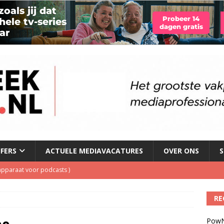
JFERS
ACTUELE MEDIAVACATURES
OVER ONS
S
ls apparaat voor podcasts
)
Podcast Awards geopend
)
RE
kbuis.nl Nieuwsbrief
)
PowN
tuele nieuwspodcast van Nederland
)