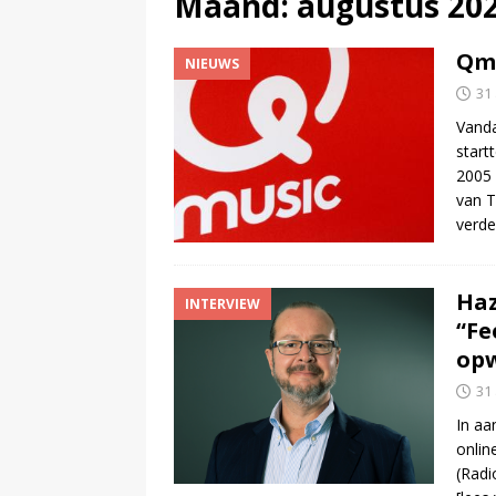
Maand:
augustus 20
(
PowNed doet aangifte na be
Qmu
NIEUWS
31
Vanda
start
2005 
van T
verde
Haz
INTERVIEW
“Fe
op
31
In aa
onlin
(Radi