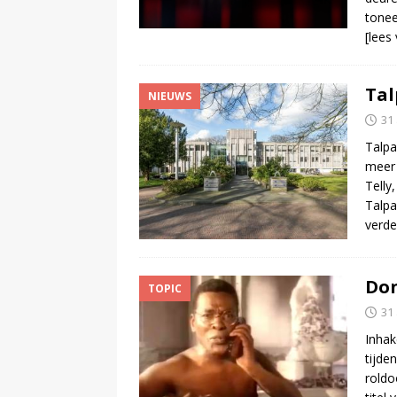
tonee
[lees
Tal
NIEUWS
31
Talpa
meer 
Telly
Talpa
verde
Don
TOPIC
31
Inhak
tijde
roldo