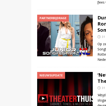
[lees
Dun
PARTNERBIJDRAGE
Ron
Son
31
Op za
Songf
Rotte
Nede
‘Ne
NIEUWSUPDATE
The
31
‘Alti
sloga
deure