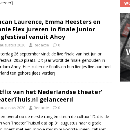
 verder]
WO
can Laurence, Emma Heesters en
nie Flex jureren in finale Junior
gfestival vanuit Ahoy
 augustus 2020
Redactie
0
terdag 26 september vindt de live finale van het Junior
estival 2020 plaats. Dit jaar wordt de finale gehouden in
rdam Ahoy. Hier zullen de finalisten hun liedjes live aan heel
rland ten gehore
[lees verder]
tflix van het Nederlandse theater’
aterThuis.nl gelanceerd
 augustus 2020
Redactie
0
jd en overal op de eerste rang én steun de cultuur.’ Dat is de
n van TheaterThuis.nl dat op 31 augustus haar digitale
n opent met een mooie mix mini-voorstellingen: cabaret,