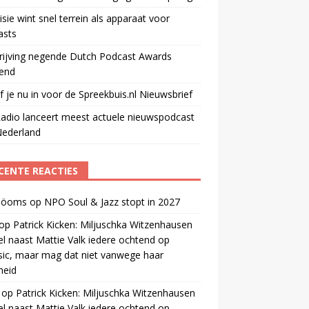
isie wint snel terrein als apparaat voor
asts
rijving negende Dutch Podcast Awards
end
jf je nu in voor de Spreekbuis.nl Nieuwsbrief
adio lanceert meest actuele nieuwspodcast
Nederland
CENTE REACTIES
 öoms
op
NPO Soul & Jazz stopt in 2027
op
Patrick Kicken: Miljuschka Witzenhausen
el naast Mattie Valk iedere ochtend op
ic, maar mag dat niet vanwege haar
gheid
op
Patrick Kicken: Miljuschka Witzenhausen
el naast Mattie Valk iedere ochtend op