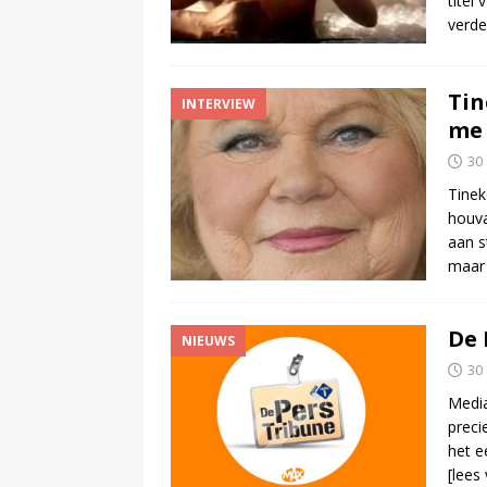
titel
verde
Tin
INTERVIEW
me 
30
Tinek
houva
aan s
maa
De 
NIEUWS
30
Media
preci
het e
[lees