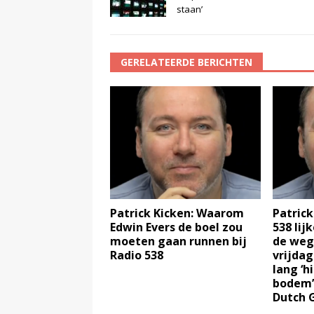
staan’
GERELATEERDE BERICHTEN
Patrick Kicken: Waarom
Patrick
Edwin Evers de boel zou
538 lij
moeten gaan runnen bij
de weg
Radio 538
vrijda
lang ‘h
bodem’
Dutch G