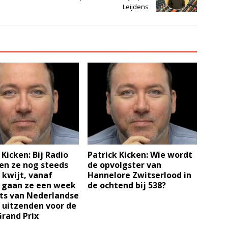
Leijdens
 Kicken: Bij Radio
Patrick Kicken: Wie wordt
ken ze nog steeds
de opvolgster van
 kwijt, vanaf
Hannelore Zwitserlood in
g gaan ze een week
de ochtend bij 538?
its van Nederlandse
 uitzenden voor de
rand Prix