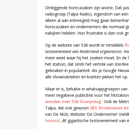
Omliggende horecazaken zijn woest. Dat juis
radiogroep (Talpa Radio), eigendom van een 
alleen al aan entreegeld mag gaan binnenharke
horecazaken en ondernemers die normaal ge
nakijken hebben. Hun frustratie is dan ook gr
Op de website van 538 wordt er inmiddels
fl
testevenement van Nederland organiseren. Ha
meer weet waar hij het zoeken moet. En de li
het station, dat sinds het vertrek van sterd
gebruiken in populariteit. Als je Google Nieuw
alle showrubrieken en kranten pikken het op.
Maar er is, behalve in whatsappgroepen van 
meer negatieve publiciteit voor het hitstat
woeden over 538 Oranjedag’
. Ook de Met
Talpa, dat ook gewoon
SBS Shownieuws be
van De Mol). Website ‘De Ondernemer’ meldt 
horeca
‘, dit gigantische testevenement van