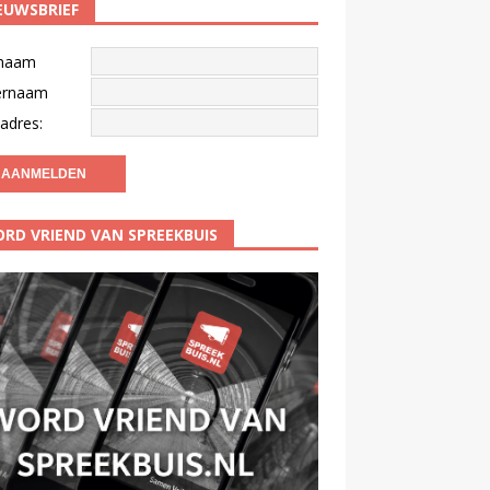
EUWSBRIEF
naam
ernaam
adres:
RD VRIEND VAN SPREEKBUIS