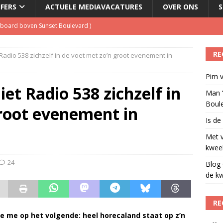
JFERS
ACTUELE MEDIAVACATURES
OVER ONS
S
illboard boven Sunset Boulevard
)
ulenschil voor Meta?
)
RE
 Radio 538 zichzelf in de voet met zo’n groot evenement in
dio wordt kweekvijver voor nieuw radiotalent steeds kleiner
)
Pim v
oordeelt de kwaliteit van de journalistiek?
)
iet Radio 538 zichzelf in
Man ‘
Boul
groot evenement in
Is de
Met 
kweek
24
Blog 
de kw
RE
pte me op het volgende: heel horecaland staat op z’n