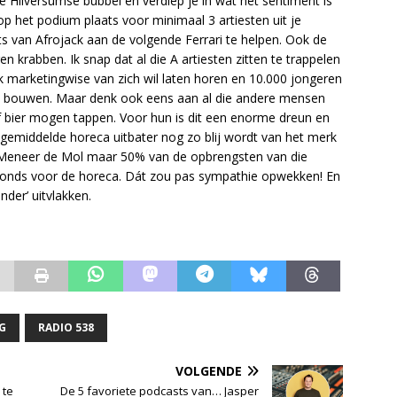
 Hilversumse bubbel en verdiep je in wat het sentiment is
op het podium plaats voor minimaal 3 artiesten uit je
aats van Afrojack aan de volgende Ferrari te helpen. Ook de
krabben. Ik snap dat al die A artiesten zitten te trappelen
 marketingwise van zich wil laten horen en 10.000 jongeren
nen bouwen. Maar denk ook eens aan al die andere mensen
of bier mogen tappen. Voor hun is dit een enorme dreun en
 gemiddelde horeca uitbater nog zo blij wordt van het merk
t Meneer de Mol maar 50% van de opbrengsten van die
n fonds voor de horeca. Dát zou pas sympathie opwekken! En
der’ uitvlakken.
G
RADIO 538
VOLGENDE
 te
De 5 favoriete podcasts van… Jasper