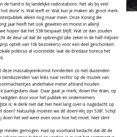
n de hand is bij landelijke radiostations. Net als bij veel
 ‘not done’ is. Wat leeft er. Wat kun je maken als groot merk
isterpubliek alleen nog maar meer. Onze Koning die
ig jaar heeft het ook geweten en moest in allerijl
we hopen dat het 538 bespaart blijft. Wat ze dan zouden
t de deur uit dat de opbrengst (die zeker in de half miljoen
eeprijs optelt van 10k bezoekers) voor een deel geschonken
kale politicus al voorstelde: laat de Bredase horeca het
t.
 dat deze massabijeenkomst honderden zo niet duizenden
 tienduizenden ‘van links naar rechts’ op de muziek van
ormoonmachientjes anderhalve meter afstand houden
e paringsdans daar. Daar gaat je merk, down the drain, op
hadigden door voor het publiek en ondernemers
ste is: ik denk niet dat hier heel lang over is nagedacht op
doen? Natuurlijk moeten we dit doen! Wij zijn 538!’. Schijt
wij doen het wel weer even voor hoe het moet. Niet slim!
dje minder gemogen. Had op voorhand bedacht dat dit de