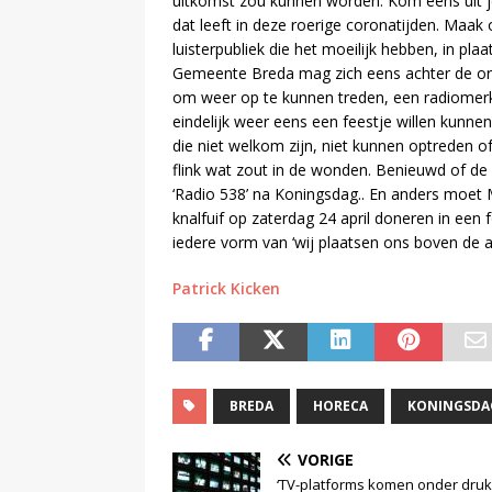
uitkomst zou kunnen worden. Kom eens uit je
dat leeft in deze roerige coronatijden. Maak 
luisterpubliek die het moeilijk hebben, in pl
Gemeente Breda mag zich eens achter de oren 
om weer op te kunnen treden, een radiomerk
eindelijk weer eens een feestje willen kun
die niet welkom zijn, niet kunnen optreden 
flink wat zout in de wonden. Benieuwd of de
‘Radio 538’ na Koningsdag.. En anders moe
knalfuif op zaterdag 24 april doneren in ee
iedere vorm van ‘wij plaatsen ons boven de an
Patrick Kicken
BREDA
HORECA
KONINGSDA
VORIGE
‘TV-platforms komen onder druk