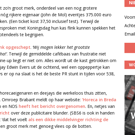
NI
t zo’n groot merk, onderdeel van een nog grotere
nóg rijkere eigenaar (John de Mol) eventjes 375.000 euro
Voor
n. (Een ticket kost 37,50 inclusief test). Terwijl de
Acht
sproken met Koningsdag hun kas flink kunnen spekken het
Email
otendeels te begrijpen.
ink opgeschept
.
‘Wij mogen lekker het grootste
ha!’
. Terwijl de gemiddelde cafébaas van frustratie niet
ne-up liegt er niet om. Alles wordt uit de kast getrokken om
WO
eejay Edwin Evers uit de ochtend, wel een oppeppertje kan
s er op na slaat is het de beste PR stunt in tijden voor 538,
horecaeigenaren en deejays die werkeloos thuis zitten,
ion. Omroep Brabant meldt op haar website:
‘Horeca in Breda
ro en NOS
heeft het bericht overgenomen
. En, netjes van
richt
over deze publicitaire blunder. (SBS6 is ook in handen
‘dat het voelt
als een dikke middelvinger richting de
 een groot merk met genoeg vlees op de botten.