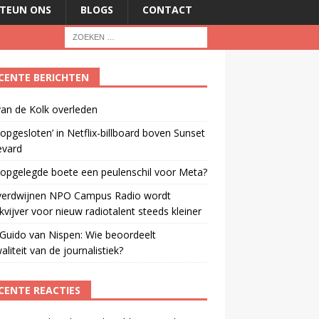
TEUN ONS
BLOGS
CONTACT
CENTE BERICHTEN
an de Kolk overleden
opgesloten’ in Netflix-billboard boven Sunset
evard
 opgelegde boete een peulenschil voor Meta?
verdwijnen NPO Campus Radio wordt
vijver voor nieuw radiotalent steeds kleiner
Guido van Nispen: Wie beoordeelt
aliteit van de journalistiek?
CENTE REACTIES