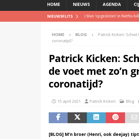
HOME
NIEUWS
AGENDA
CI
(
Man ‘opgesloten’ in Netflix-b
NIEUWSFLITS
(
Is de opgelegde boete een pe
HOME
BLOG
Patrick Kicken: Schiet
(
Met verdwijnen NPO Campus Ra
coronatijd?
(
Blog Guido van Nispen: Wie be
Patrick Kicken: Sch
(
Pim van de Kolk overleden
)
de voet met zo’n 
coronatijd?
15 april 2021
Patrick Kicken
Blog
[BLOG] M’n broer (Henri, ook deejay) ti