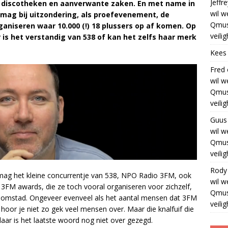
Jeffre
’s, discotheken en aanverwante zaken. En met name in
wil w
 mag bij uitzondering, als proefevenement, de
Qmus
aniseren waar 10.000 (!) 18 plussers op af komen. Op
veili
r is het verstandig van 538 of kan het zelfs haar merk
Kees
Fred
wil w
Qmus
veili
Guus
wil w
Qmus
veili
Rody
 mag het kleine concurrentje van 538, NPO Radio 3FM, ook
wil w
e 3FM awards, die ze toch vooral organiseren voor zichzelf,
Qmus
omstad. Ongeveer evenveel als het aantal mensen dat 3FM
veili
 hoor je niet zo gek veel mensen over. Maar die knalfuif die
aar is het laatste woord nog niet over gezegd.