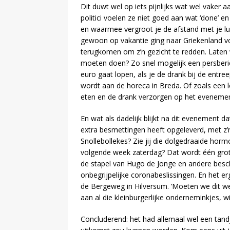
Dit duwt wel op iets pijnlijks wat wel vaker aa
politici voelen ze niet goed aan wat ‘done’ en
en waarmee vergroot je de afstand met je lu
gewoon op vakantie ging naar Griekenland vor
terugkomen om z’n gezicht te redden. Laten 
moeten doen? Zo snel mogelijk een persberich
euro gaat lopen, als je de drank bij de entr
wordt aan de horeca in Breda. Of zoals een lo
eten en de drank verzorgen op het evenemen
En wat als dadelijk blijkt na dit evenement
extra besmettingen heeft opgeleverd, met z’n
Snollebollekes? Zie jij die dolgedraaide h
volgende week zaterdag? Dat wordt één grot
de stapel van Hugo de Jonge en andere besc
onbegrijpelijke coronabeslissingen. En het erg
de Bergeweg in Hilversum. ‘Moeten we dit wel 
aan al die kleinburgerlijke onderneminkjes, 
Concluderend: het had allemaal wel een tan