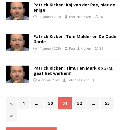
Patrick Kicken: Kaj van der Ree, niet de
enige
18 januari 2020
Patrick Kicken
28
Patrick Kicken: Tom Mulder en De Oude
Garde
11 januari 2020
Patrick Kicken
26
Patrick Kicken: Timur en Mark op 3FM,
gaat het werken?
4 januari 2020
Patrick Kicken
9
«
1
…
50
51
52
…
55
»