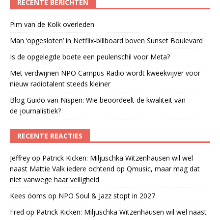
RECENTE BERICHTEN
Pim van de Kolk overleden
Man ‘opgesloten’ in Netflix-billboard boven Sunset Boulevard
Is de opgelegde boete een peulenschil voor Meta?
Met verdwijnen NPO Campus Radio wordt kweekvijver voor
nieuw radiotalent steeds kleiner
Blog Guido van Nispen: Wie beoordeelt de kwaliteit van
de journalistiek?
RECENTE REACTIES
Jeffrey
op
Patrick Kicken: Miljuschka Witzenhausen wil wel
naast Mattie Valk iedere ochtend op Qmusic, maar mag dat
niet vanwege haar veiligheid
Kees öoms
op
NPO Soul & Jazz stopt in 2027
Fred
op
Patrick Kicken: Miljuschka Witzenhausen wil wel naast