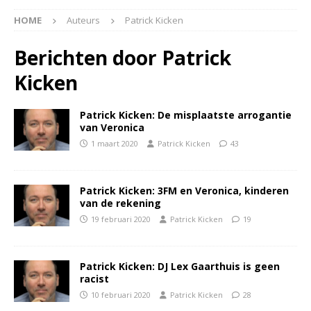
HOME
Auteurs
Patrick Kicken
Berichten door
Patrick
Kicken
Patrick Kicken: De misplaatste arrogantie
van Veronica
1 maart 2020
Patrick Kicken
43
Patrick Kicken: 3FM en Veronica, kinderen
van de rekening
19 februari 2020
Patrick Kicken
19
Patrick Kicken: DJ Lex Gaarthuis is geen
racist
10 februari 2020
Patrick Kicken
28