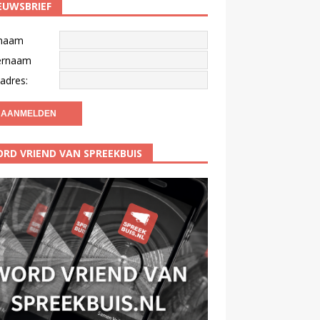
EUWSBRIEF
naam
ernaam
adres:
RD VRIEND VAN SPREEKBUIS