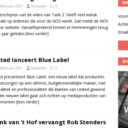
NI
 februari 2021
Redactie
0
erschijnen van de video van Tarik Z. heeft veel indruk
Voor
kt op iedereen die voor de NOS werkt. Dat meldt de NOS
Acht
ar website. Vanzelfsprekend komen er herinneringen terug.
Email
 jaar geleden
[lees verder]
ted lanceert Blue Label
WO
 februari 2021
Redactie
0
d presenteert Blue Label, een nieuw label dat producties
verzorgen op een slimme, budgetvriendelijke manier, met
aliteit en professionaliteit die klanten van United gewend
 Het nieuwe label gaat zich richten op mediaproducties van
ementen
[lees verder]
nk van ’t Hof vervangt Rob Stenders