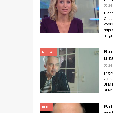
24
Dionn
Onbek
voor 
mijn 
lange
Bar
NIEUWS
uit
24
Jingl
zijn 
3FM i
3FM: 
Pat
BLOG