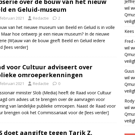
serie over de bouw van het nieuw
Jeffre
wil w
ld en Geluid-museum
Qmus
 februari 2021
Redactie
2
veili
uw van het nieuwe museum van Beeld en Geluid is in volle
Kees
 Maar hoe ontwerp je een nieuw museum? In de nieuwe
rie (W)auw van de bouw geeft Beeld en Geluid iedere
Fred
nd
[lees verder]
wil w
Qmus
veili
d voor Cultuur adviseert over
Guus
lieke omroeperkenningen
wil w
 februari 2021
Redactie
0
Qmus
veili
sionair minister Slob (Media) heeft de Raad voor Cultuur
agd om advies uit te brengen over de aanvragen voor
Rody
ning van landelijke publieke omroepen. Naast de Raad voor
wil w
ur brengen ook het Commissariaat voor de
[lees verder]
Qmus
veili
 doet aangifte tegen Tarik Z.