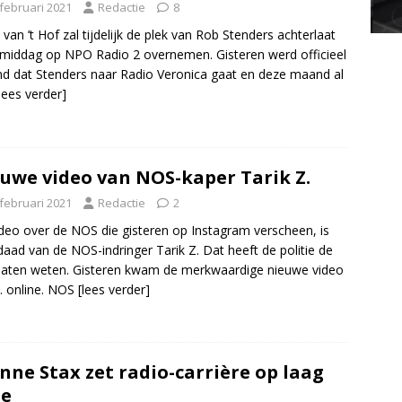
 februari 2021
Redactie
8
 van ’t Hof zal tijdelijk de plek van Rob Stenders achterlaat
 middag op NPO Radio 2 overnemen. Gisteren werd officieel
d dat Stenders naar Radio Veronica gaat en deze maand al
[lees verder]
uwe video van NOS-kaper Tarik Z.
 februari 2021
Redactie
2
deo over de NOS die gisteren op Instagram verscheen, is
daad van de NOS-indringer Tarik Z. Dat heeft de politie de
aten weten. Gisteren kwam de merkwaardige nieuwe video
. online. NOS
[lees verder]
nne Stax zet radio-carrière op laag
je