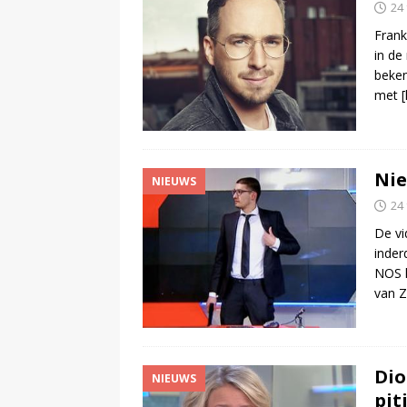
24
Frank
in de
beken
met
Nie
NIEUWS
24
De vi
inder
NOS l
van Z
Dio
NIEUWS
pit