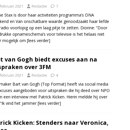
 februari 2021
Redactie
7
e Stax is door haar activiteiten programma’s DNA
end en Van onschatbare waarde genoodzaakt haar liefde
radio voorlopig op een laag pitje te zetten. Dionne: “Door
drukke opnameschema’s voor televisie is het helaas niet
r mogelijk om
[lees verder]
t van Gogh biedt excuses aan na
spraken over 3FM
 februari 2021
Redactie
4
emaker Bart van Gogh (Top Format) heeft via social media
excuses aangeboden voor uitspraken die hij deed over NPO
n een interview met Patrick Kicken. Hierin meldde hij over
“Ik vind het jammer
[lees verder]
rick Kicken: Stenders naar Veronica,