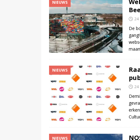
Web
NIEUWS
Bee
24
De bo
gang!
webse
maa
Raa
NIEUWS
pub
24
Demis
gevra
erken
Cultu
NOS
NIEUWS