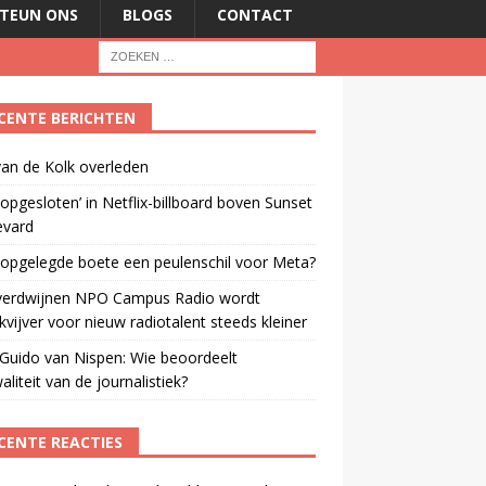
TEUN ONS
BLOGS
CONTACT
CENTE BERICHTEN
an de Kolk overleden
opgesloten’ in Netflix-billboard boven Sunset
evard
 opgelegde boete een peulenschil voor Meta?
verdwijnen NPO Campus Radio wordt
vijver voor nieuw radiotalent steeds kleiner
Guido van Nispen: Wie beoordeelt
aliteit van de journalistiek?
CENTE REACTIES