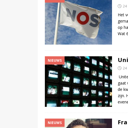
24
Het v
gemaa
op ha
Wat 6
Uni
NIEUWS
24
Unite
gaat 
de kw
zijn.
even
Fra
NIEUWS