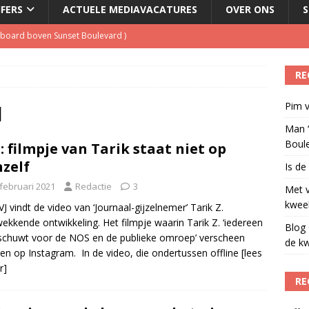
JFERS
ACTUELE MEDIAVACATURES
OVER ONS
S
illboard boven Sunset Boulevard
)
ulenschil voor Meta?
)
RE
dio wordt kweekvijver voor nieuw radiotalent steeds kleiner
)
Pim v
oordeelt de kwaliteit van de journalistiek?
)
1
Man ‘
Boul
: filmpje van Tarik staat niet op
hzelf
Is de
 februari 2021
Redactie
3
Met 
kweek
J vindt de video van ‘Journaal-gijzelnemer’ Tarik Z.
ekkende ontwikkeling. Het filmpje waarin Tarik Z. ‘iedereen
Blog 
chuwt voor de NOS en de publieke omroep’ verscheen
de kw
ren op Instagram. In de video, die ondertussen offline
[lees
r]
RE