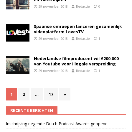
29 november 2018
Redactie
0
Spaanse omroepen lanceren gezamenlijk
videoplatform LovesTV
29 november 2018
Redactie
1
Nederlandse filmproducent wil €200.000
van Youtube voor illegale verspreiding
29 november 2018
Redactie
1
1
2
…
17
»
RECENTE BERICHTEN
Inschrijving negende Dutch Podcast Awards geopend