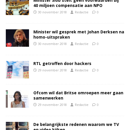
Minister Slob stelt geen voorwaarden bij
40 miljoen compensatie aan NPO
30 november 2018
Redactie
0
Minister wil gesprek met Johan Derksen na
homo-uitspraken
30 november 2018
Redactie
0
RTL getroffen door hackers
29 november 2018
Redactie
0
Ofcom wil dat Britse omroepen meer gaan
samenwerken
29 november 2018
Redactie
0
De belangrijkste redenen waarom we TV
en video kijken