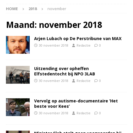
HOME
2018
november
Maand:
november 2018
Arjen Lubach op De Perstribune van MAX
30 november 2018
Redactie
0
Uitzending over opheffen
Elfstedentocht bij NPO 3LAB
30 november 2018
Redactie
0
Vervolg op autisme-documentaire ‘Het
beste voor Kees’
30 november 2018
Redactie
0