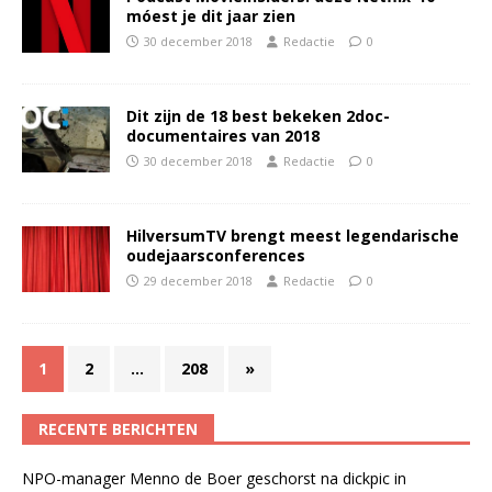
móest je dit jaar zien
30 december 2018
Redactie
0
Dit zijn de 18 best bekeken 2doc-
documentaires van 2018
30 december 2018
Redactie
0
HilversumTV brengt meest legendarische
oudejaarsconferences
29 december 2018
Redactie
0
1
2
…
208
»
RECENTE BERICHTEN
NPO-manager Menno de Boer geschorst na dickpic in