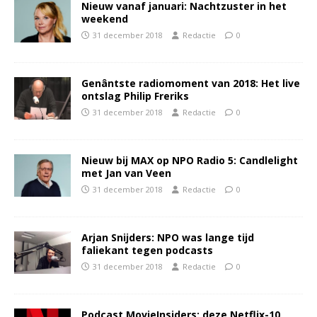
Nieuw vanaf januari: Nachtzuster in het
weekend
31 december 2018
Redactie
0
Genântste radiomoment van 2018: Het live
ontslag Philip Freriks
31 december 2018
Redactie
0
Nieuw bij MAX op NPO Radio 5: Candlelight
met Jan van Veen
31 december 2018
Redactie
0
Arjan Snijders: NPO was lange tijd
faliekant tegen podcasts
31 december 2018
Redactie
0
Podcast MovieInsiders: deze Netflix-10