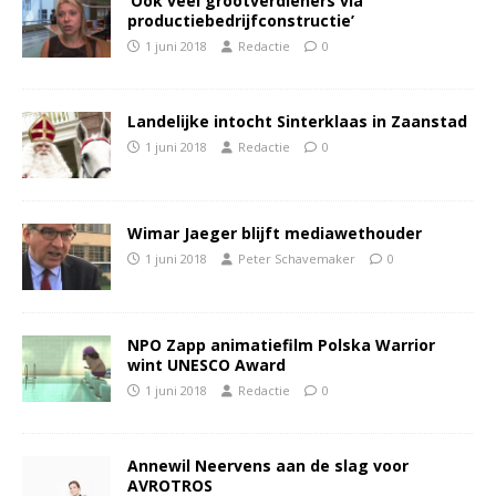
‘Ook veel grootverdieners via
productiebedrijfconstructie’
1 juni 2018
Redactie
0
Landelijke intocht Sinterklaas in Zaanstad
1 juni 2018
Redactie
0
Wimar Jaeger blijft mediawethouder
1 juni 2018
Peter Schavemaker
0
NPO Zapp animatiefilm Polska Warrior
wint UNESCO Award
1 juni 2018
Redactie
0
Annewil Neervens aan de slag voor
AVROTROS