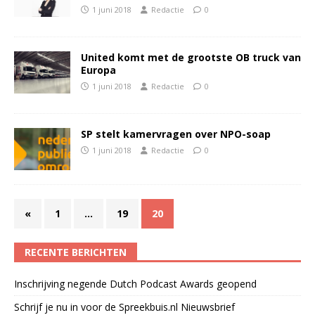
1 juni 2018
Redactie
0
United komt met de grootste OB truck van
Europa
1 juni 2018
Redactie
0
SP stelt kamervragen over NPO-soap
1 juni 2018
Redactie
0
«
1
…
19
20
RECENTE BERICHTEN
Inschrijving negende Dutch Podcast Awards geopend
Schrijf je nu in voor de Spreekbuis.nl Nieuwsbrief