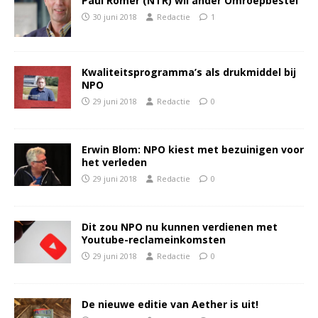
Paul Römer (NTR) wil ander Omroepbestel
30 juni 2018
Redactie
1
Kwaliteitsprogramma’s als drukmiddel bij
NPO
29 juni 2018
Redactie
0
Erwin Blom: NPO kiest met bezuinigen voor
het verleden
29 juni 2018
Redactie
0
Dit zou NPO nu kunnen verdienen met
Youtube-reclameinkomsten
29 juni 2018
Redactie
0
De nieuwe editie van Aether is uit!