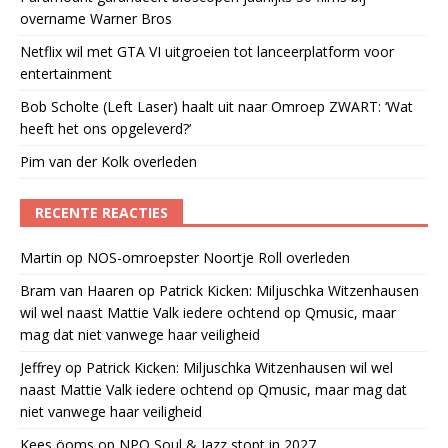
overname Warner Bros
Netflix wil met GTA VI uitgroeien tot lanceerplatform voor
entertainment
Bob Scholte (Left Laser) haalt uit naar Omroep ZWART: ‘Wat
heeft het ons opgeleverd?’
Pim van der Kolk overleden
RECENTE REACTIES
Martin
op
NOS-omroepster Noortje Roll overleden
Bram van Haaren
op
Patrick Kicken: Miljuschka Witzenhausen
wil wel naast Mattie Valk iedere ochtend op Qmusic, maar
mag dat niet vanwege haar veiligheid
Jeffrey
op
Patrick Kicken: Miljuschka Witzenhausen wil wel
naast Mattie Valk iedere ochtend op Qmusic, maar mag dat
niet vanwege haar veiligheid
Kees öoms
op
NPO Soul & Jazz stopt in 2027