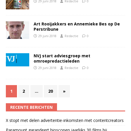
29 juni 2018
Redactie
0
Art Rooijakkers en Annemieke Bes op De
Perstribune
29 juni 2018
Redactie
0
NVJ start adviesgroep met
omroepredactieleden
29 juni 2018
Redactie
0
1
2
…
20
»
RECENTE BERICHTEN
X stopt met delen advertentie-inkomsten met contentcreators
Paramount garandeert bioscopen jaarlijks 30 films bij