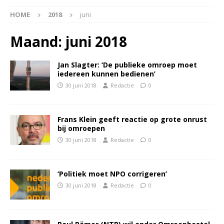
HOME
2018
juni
Maand:
juni 2018
Jan Slagter: ‘De publieke omroep moet
iedereen kunnen bedienen’
30 juni 2018
Redactie
0
Frans Klein geeft reactie op grote onrust
bij omroepen
30 juni 2018
Redactie
0
‘Politiek moet NPO corrigeren’
30 juni 2018
Redactie
0