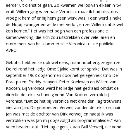
eerder uit dienst te gaan. Zo kwamen we los van elkaar in ’64
eruit. Willem ging weer naar Veronica, maar ik had niks, dus
vroeg ik hem of er bij hem geen werk was. Toen werd Tineke
de Nooij zwanger en wilde met verlof, en zei Willem dat ik wel
kon komen.” Het was het begin van een professionele
samenwerking, die zich zou uitstrekken over vele jaren en
omroepen, van het commerciële Veronica tot de publieke
AVRO.
Gebotst hebben ze ook wel eens, maar nooit erg, zeggen ze.
De rel rond het liedje Ome Sjakie komt ter sprake. Dat was in
september 1968 opgenomen door het gelegenheidstrio De
Praatpalen: Freddy Haayen, Peter Koelewijn en Willem van
Kooten. Bij Veronica werd het liedje niet gedraaid omdat de
directie de tekst schunnig vond. Van Kooten vertrok bij
Veronica. “Dat ze het bij Veronica niet draaiden, lag trouwens
niet aan Jan. De gebroeders Verweij vonden de tekst ordinair.
Jan was met de dochter van Dirk Verweij en nadat ik was
vertrokken was Jan mij opgevolgd als programmaleider.” Van
Veen beaamt dat. “Het lag eigenlijk aan Bull Verweij, die vond