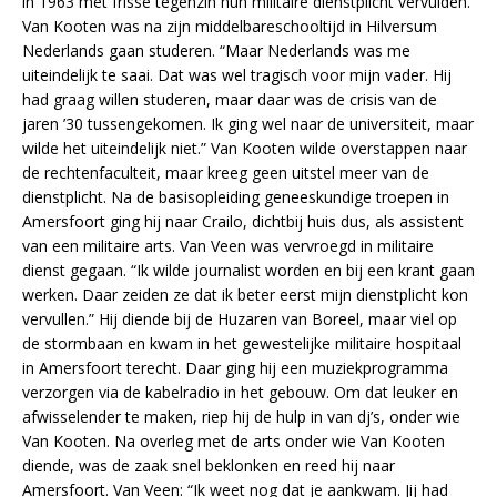
in 1963 met frisse tegenzin hun militaire dienstplicht vervulden.
Van Kooten was na zijn middelbareschooltijd in Hilversum
Nederlands gaan studeren. “Maar Nederlands was me
uiteindelijk te saai. Dat was wel tragisch voor mijn vader. Hij
had graag willen studeren, maar daar was de crisis van de
jaren ’30 tussengekomen. Ik ging wel naar de universiteit, maar
wilde het uiteindelijk niet.” Van Kooten wilde overstappen naar
de rechtenfaculteit, maar kreeg geen uitstel meer van de
dienstplicht. Na de basisopleiding geneeskundige troepen in
Amersfoort ging hij naar Crailo, dichtbij huis dus, als assistent
van een militaire arts. Van Veen was vervroegd in militaire
dienst gegaan. “Ik wilde journalist worden en bij een krant gaan
werken. Daar zeiden ze dat ik beter eerst mijn dienstplicht kon
vervullen.” Hij diende bij de Huzaren van Boreel, maar viel op
de stormbaan en kwam in het gewestelijke militaire hospitaal
in Amersfoort terecht. Daar ging hij een muziekprogramma
verzorgen via de kabelradio in het gebouw. Om dat leuker en
afwisselender te maken, riep hij de hulp in van dj’s, onder wie
Van Kooten. Na overleg met de arts onder wie Van Kooten
diende, was de zaak snel beklonken en reed hij naar
Amersfoort. Van Veen: “Ik weet nog dat je aankwam. Jij had