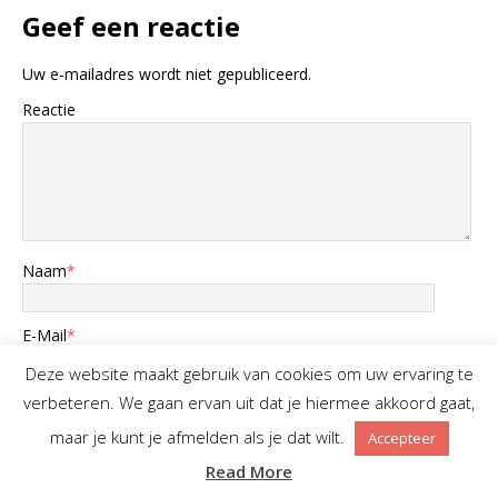
Geef een reactie
Uw e-mailadres wordt niet gepubliceerd.
Reactie
Naam
*
E-Mail
*
Deze website maakt gebruik van cookies om uw ervaring te
Website
verbeteren. We gaan ervan uit dat je hiermee akkoord gaat,
maar je kunt je afmelden als je dat wilt.
Accepteer
Bewaar mijn naam, e-mail en website in deze browser voor
Read More
de volgende keer dat ik een reactie plaats.