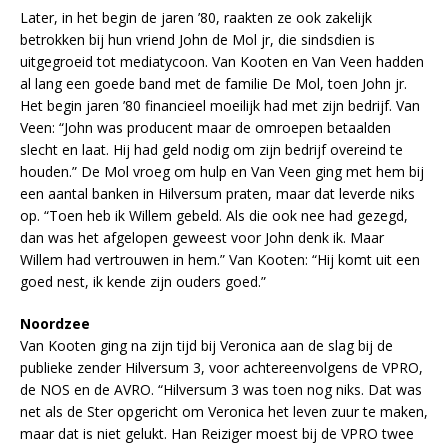
Later, in het begin de jaren ’80, raakten ze ook zakelijk
betrokken bij hun vriend John de Mol jr, die sindsdien is
uitgegroeid tot mediatycoon. Van Kooten en Van Veen hadden
al lang een goede band met de familie De Mol, toen John jr.
Het begin jaren ’80 financieel moeilijk had met zijn bedrijf. Van
Veen: “John was producent maar de omroepen betaalden
slecht en laat. Hij had geld nodig om zijn bedrijf overeind te
houden.” De Mol vroeg om hulp en Van Veen ging met hem bij
een aantal banken in Hilversum praten, maar dat leverde niks
op. “Toen heb ik Willem gebeld. Als die ook nee had gezegd,
dan was het afgelopen geweest voor John denk ik. Maar
Willem had vertrouwen in hem.” Van Kooten: “Hij komt uit een
goed nest, ik kende zijn ouders goed.”
Noordzee
Van Kooten ging na zijn tijd bij Veronica aan de slag bij de
publieke zender Hilversum 3, voor achtereenvolgens de VPRO,
de NOS en de AVRO. “Hilversum 3 was toen nog niks. Dat was
net als de Ster opgericht om Veronica het leven zuur te maken,
maar dat is niet gelukt. Han Reiziger moest bij de VPRO twee