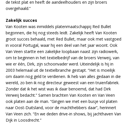
de tekst plat en heeft de aandeelhouders en zijn broers
overgehaald.”
Zakelijk succes
Van Kooten was inmiddels platenmaatschappij Red Bullet
begonnen, die hij nog steeds leidt. Zakelijk heeft Van Kooten
groot succes behaald, met Red Bullet, maar ook met vastgoed
in vooral Portugal, waar hij een deel van het jaar woont. Ook
Van Veen startte een zakelijke loopbaan naast zijn radiowerk,
om te beginnen in het textielbedrijf van de broers Verweij, van
wie er één, Dirk, zijn schoonvader werd. Uiteindelijk is hij in
2003 helemaal uit de textielbranche gestapt. “Het is moeilijk
om daarin nog geld te verdienen. Ik heb van alles gedaan in die
wereld, zo ben ik nog directeur geweest van een truienfabriek.
Zonder dat ik het wist was ik daar benoemd, dat had Dirk
Verweij bedacht.” Samen brachten Van Kooten en Van Veen
ook platen aan de man. “Gingen we met een busje vol platen
naar Oost-Duitsland, voor de machthebbers daar”, herinnert
Van Veen zich. “En we deden drive-in shows, bij jachthaven Van
Dijk in Loosdrecht.”