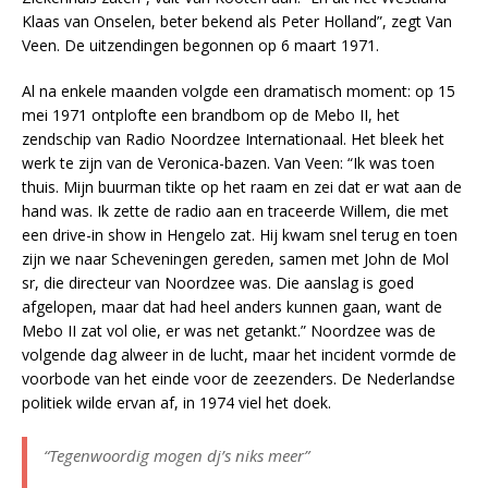
Klaas van Onselen, beter bekend als Peter Holland”, zegt Van
Veen. De uitzendingen begonnen op 6 maart 1971.
Al na enkele maanden volgde een dramatisch moment: op 15
mei 1971 ontplofte een brandbom op de Mebo II, het
zendschip van Radio Noordzee Internationaal. Het bleek het
werk te zijn van de Veronica-bazen. Van Veen: “Ik was toen
thuis. Mijn buurman tikte op het raam en zei dat er wat aan de
hand was. Ik zette de radio aan en traceerde Willem, die met
een drive-in show in Hengelo zat. Hij kwam snel terug en toen
zijn we naar Scheveningen gereden, samen met John de Mol
sr, die directeur van Noordzee was. Die aanslag is goed
afgelopen, maar dat had heel anders kunnen gaan, want de
Mebo II zat vol olie, er was net getankt.” Noordzee was de
volgende dag alweer in de lucht, maar het incident vormde de
voorbode van het einde voor de zeezenders. De Nederlandse
politiek wilde ervan af, in 1974 viel het doek.
“Tegenwoordig mogen dj’s niks meer”