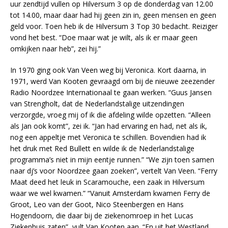
uur zendtijd vullen op Hilversum 3 op de donderdag van 12.00
tot 14.00, maar daar had hij geen zin in, geen mensen en geen
geld voor. Toen heb ik de Hilversum 3 Top 30 bedacht. Reiziger
vond het best. “Doe maar wat je wilt, als ik er maar geen
omkijken naar heb”, zei hij.”
In 1970 ging ook Van Veen weg bij Veronica. Kort daarna, in
1971, werd Van Kooten gevraagd om bij de nieuwe zeezender
Radio Noordzee Internationaal te gaan werken. “Guus Jansen
van Strengholt, dat de Nederlandstalige uitzendingen
verzorgde, vroeg mij of ik die afdeling wilde opzetten. “Alleen
als Jan ook komt”, zei ik. “Jan had ervaring en had, net als ik,
nog een appeltje met Veronica te schillen. Bovendien had ik
het druk met Red Bullett en wilde ik de Nederlandstalige
programma’s niet in mijn eentje runnen.” “We zijn toen samen
naar dj’s voor Noordzee gaan zoeken”, vertelt Van Veen. “Ferry
Maat deed het leuk in Scaramouche, een zaak in Hilversum
waar we wel kwamen.” “Vanuit Amsterdam kwamen Ferry de
Groot, Leo van der Goot, Nico Steenbergen en Hans
Hogendoorn, die daar bij de ziekenomroep in het Lucas
Ziekenhuis zaten”, vult Van Kooten aan. “En uit het Westland