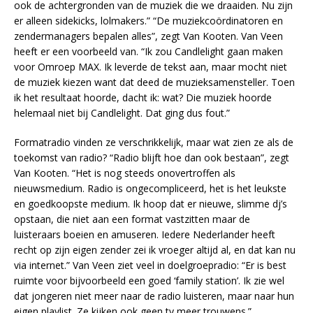
ook de achtergronden van de muziek die we draaiden. Nu zijn
er alleen sidekicks, lolmakers.” “De muziekcoördinatoren en
zendermanagers bepalen alles”, zegt Van Kooten. Van Veen
heeft er een voorbeeld van. “Ik zou Candlelight gaan maken
voor Omroep MAX. Ik leverde de tekst aan, maar mocht niet
de muziek kiezen want dat deed de muzieksamensteller. Toen
ik het resultaat hoorde, dacht ik: wat? Die muziek hoorde
helemaal niet bij Candlelight. Dat ging dus fout.”
Formatradio vinden ze verschrikkelijk, maar wat zien ze als de
toekomst van radio? “Radio blijft hoe dan ook bestaan”, zegt
Van Kooten. “Het is nog steeds onovertroffen als
nieuwsmedium. Radio is ongecompliceerd, het is het leukste
en goedkoopste medium. Ik hoop dat er nieuwe, slimme dj’s
opstaan, die niet aan een format vastzitten maar de
luisteraars boeien en amuseren. Iedere Nederlander heeft
recht op zijn eigen zender zei ik vroeger altijd al, en dat kan nu
via internet.” Van Veen ziet veel in doelgroepradio: “Er is best
ruimte voor bijvoorbeeld een goed ‘family station’. Ik zie wel
dat jongeren niet meer naar de radio luisteren, maar naar hun
eigen playlist. Ze kijken ook geen tv meer trouwens.”