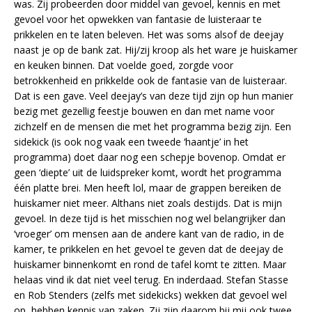
was. Zij probeerden door middel van gevoel, kennis en met
gevoel voor het opwekken van fantasie de luisteraar te
prikkelen en te laten beleven. Het was soms alsof de deejay
naast je op de bank zat. Hij/zij kroop als het ware je huiskamer
en keuken binnen. Dat voelde goed, zorgde voor
betrokkenheid en prikkelde ook de fantasie van de luisteraar.
Dat is een gave. Veel deejay’s van deze tijd zijn op hun manier
bezig met gezellig feestje bouwen en dan met name voor
zichzelf en de mensen die met het programma bezig zijn. Een
sidekick (is ook nog vaak een tweede ‘haantje’ in het
programma) doet daar nog een schepje bovenop. Omdat er
geen ‘diepte’ uit de luidspreker komt, wordt het programma
één platte brei. Men heeft lol, maar de grappen bereiken de
huiskamer niet meer. Althans niet zoals destijds. Dat is mijn
gevoel. In deze tijd is het misschien nog wel belangrijker dan
‘vroeger’ om mensen aan de andere kant van de radio, in de
kamer, te prikkelen en het gevoel te geven dat de deejay de
huiskamer binnenkomt en rond de tafel komt te zitten. Maar
helaas vind ik dat niet veel terug. En inderdaad. Stefan Stasse
en Rob Stenders (zelfs met sidekicks) wekken dat gevoel wel
op, hebben kennis van zaken. Zij zijn daarom bij mij ook twee