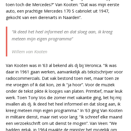
toen toch die Mercedes?” Van Kooten: “Dat was mijn eerste
auto, een prachtige Mercedes 170 S cabriolet uit 1947,
gekocht van een dierenarts in Naarden”.
“Ik deed het heel informeel en dat sloeg aan, ik kreeg
meteen mijn eigen programma”
Willem van Kooten
Van Kooten was in ’63 al bekend als dj bij Veronica. “Ik was
daar in 1961 gaan werken, aanvankelijk als tekstschrijver voor
radiocommercials. Dat vak bestond toen niet, maar toen ze
me vroegen of ik dat kon, zei ik “ja hoor”. Voor de muziek
onder de tekst pikte ik loopjes van platen. Primitief, maar leuk
werk. Toen Tony Vos die zomer met vakantie ging, liet hij mij
invallen als dj. Ik deed het heel informeel en dat sloeg aan, ik
kreeg meteen mijn eigen programma.” In ’63 ging Van Kooten
in militaire dienst, maar niet voor lang. “Ik schreef elke maand
een verzoekschrift om uit dienst te mogen”. Van Veen: “We
hadden geluk, in 1964 maakte de minister het mogelijk om