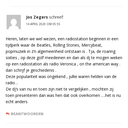
Jos Zegers
schreef:
14 APRIL 2020 OM 05:55
Heren, laten we wel wezen, een radiostation beginnen in een
tijdperk waar de Beatles, Rolling Stones, Mercybeat,
popmuziek in z’n algemeenheid ontstaan is . Tja, de roaring
sixties , op deze golf meedeinen en dan als dj te mogen weken
op een radiostation als radio Veronica , on the american way .
dan schrijf je geschiedenis .
Deze populariteit was ongekend , jullie waren helden van de
radio ..
De dj’s van nu en toen zijn niet te vergelijken , mochten zij
toen presenteren dan was hen dat ook overkomen ….het is nu
echt anders.
BEANTWOORDEN