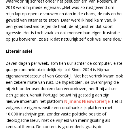
waarvoor hij schreef onder het pseudoniem Van Rossem. In
2018 werd hij mede-eigenaar. „Het was zo rustgevend om
mijn laptop open te vouwen en dan in die chaos, de ruis en het
geweld van internet te zitten. Daar werd ik heel kalm van. Ik
ben goed bestand tegen de haat, de afgunst en dat soort
agressie. Het is toch vaak zo dat mensen hun eigen frustratie
op jou botvieren, zoals ik dat natuurlijk zelf ook wel eens doe.”
Literair asiel
Zeven dagen per week, zo’n tien uur achter de computer, eiste
qua gezondheid uiteindelijk zijn tol. Sinds 2024 is Nijman
eigenaar/redacteur af van GeenStijl. Met het vertrek kwam ook
een zekere mate van rust. De hyperbolen, de overdrijving die
hij zich onder pseudoniem kon veroorloven, heeft hij achter
zich gelaten. Vanuit Portugal bouwt hij gestadig aan zijn
nieuwe imperium: het platform
Nijmans Nieuwsbriefje
. Het is
volgens de eigen website een onafhankelijk platform met
10.000 inschrijvingen, zonder vaste politieke positie of
ideologische kleur, met de vrijheid van meningsuiting als
centraal thema. De content is grotendeels gratis; de