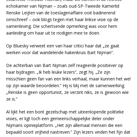
echokamer van Nijman – zoals oud-SP-Tweede Kamerlid
Renske Leijten van de toeslagenaffaire ooit badinerend
omschreef – ook blogs tegen met haar linkse visie op de
samenleving. Die schertsende opmerking was voor hem
aanleiding om haar uit te nodigen mee te doen.
Op Bluesky verweet een van haar critici haar dat „ze gaat
werken voor dat wandelende hakenkruis Bart Nijman”.
De achterban van Bart Nijman zelf reageerde positiever op
haar bijdragen. „Ik heb leuke lezers”, zegt hij. „Ze zijn
misschien geen fan van een links verhaal, maar kunnen het wel
op zijn waarde beoordelen.” Hij is blij met de samenwerking.
„Renske is geen opportunist, ze verzint niks, ze is gewoon wie
ze is.”
Al lijkt het een bont gezelschap met uiteenlopende politieke
visies, er ligt toch een gemeenschappelijke deler onder
Nijmans opinieplatform. „Het zijn allemaal mensen die een
bepaald soort vrijheid nastreven.” Zijn lezers vinden het fijn dat