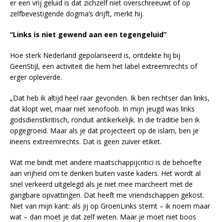
er een vrij geluid is dat zichzelf niet overschreeuwt of op
zelfbevestigende dogma’s drijft, merkt hij.
“Links is niet gewend aan een tegengeluid”
Hoe sterk Nederland gepolariseerd is, ontdekte hij bij
GeenStijl, een activiteit die hem het label extreemrechts of
erger opleverde.
„Dat heb ik altijd heel raar gevonden. Ik ben rechtser dan links,
dat klopt wel, maar niet xenofoob. In mijn jeugd was links
godsdienstkritisch, ronduit antikerkelijk. In die traditie ben ik
opgegroeid. Maar als je dat projecteert op de islam, ben je
ineens extreemrechts. Dat is geen zuiver etiket.
Wat me bindt met andere maatschappijcritici is de behoefte
aan vrijheid om te denken buiten vaste kaders. Het wordt al
snel verkeerd uitgelegd als je niet mee marcheert met de
gangbare opvattingen. Dat heeft me vriendschappen gekost.
Niet van mijn kant: als jij op GroenLinks stemt – ik noem maar
wat – dan moet je dat zelf weten. Maar je moet niet boos