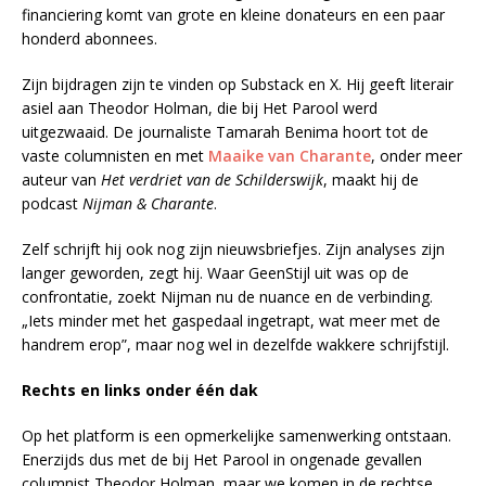
financiering komt van grote en kleine donateurs en een paar
honderd abonnees.
Zijn bijdragen zijn te vinden op Substack en X. Hij geeft literair
asiel aan Theodor Holman, die bij Het Parool werd
uitgezwaaid. De journaliste Tamarah Benima hoort tot de
vaste columnisten en met
Maaike van Charante
, onder meer
auteur van
Het verdriet van de Schilderswijk
, maakt hij de
podcast
Nijman & Charante
.
Zelf schrijft hij ook nog zijn nieuwsbriefjes. Zijn analyses zijn
langer geworden, zegt hij. Waar GeenStijl uit was op de
confrontatie, zoekt Nijman nu de nuance en de verbinding.
„Iets minder met het gaspedaal ingetrapt, wat meer met de
handrem erop”, maar nog wel in dezelfde wakkere schrijfstijl.
Rechts en links onder één dak
Op het platform is een opmerkelijke samenwerking ontstaan.
Enerzijds dus met de bij Het Parool in ongenade gevallen
columnist Theodor Holman, maar we komen in de rechtse