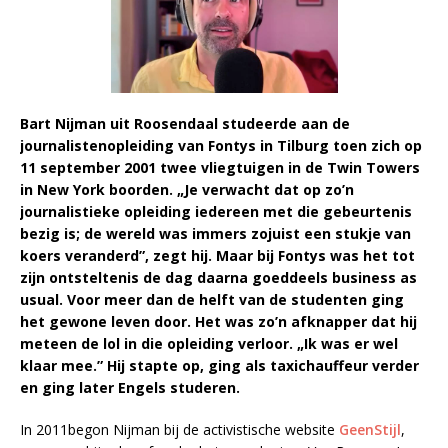
Bart Nijman uit Roosendaal studeerde aan de
journalistenopleiding van Fontys in Tilburg toen zich op
11 september 2001 twee vliegtuigen in de Twin Towers
in New York boorden. „Je verwacht dat op zo’n
journalistieke opleiding iedereen met die gebeurtenis
bezig is; de wereld was immers zojuist een stukje van
koers veranderd”, zegt hij. Maar bij Fontys was het tot
zijn ontsteltenis de dag daarna goeddeels business as
usual. Voor meer dan de helft van de studenten ging
het gewone leven door. Het was zo’n afknapper dat hij
meteen de lol in die opleiding verloor. „Ik was er wel
klaar mee.” Hij stapte op, ging als taxichauffeur verder
en ging later Engels studeren.
In 2011begon Nijman bij de activistische website
GeenStijl
,