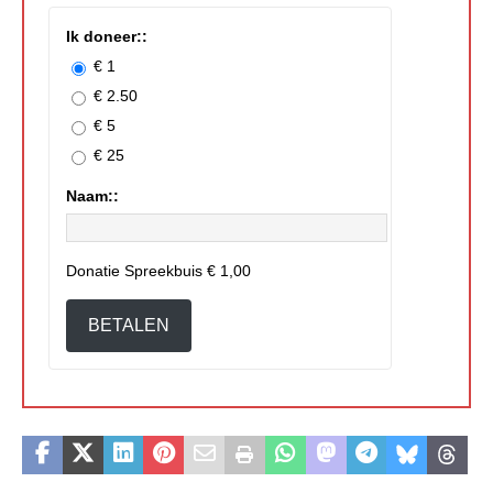
Ik doneer::
€ 1
€ 2.50
€ 5
€ 25
Naam::
Donatie Spreekbuis
€ 1,00
BETALEN