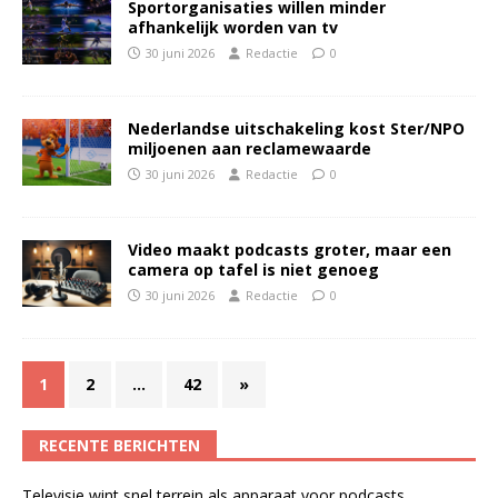
Sportorganisaties willen minder
afhankelijk worden van tv
30 juni 2026
Redactie
0
Nederlandse uitschakeling kost Ster/NPO
miljoenen aan reclamewaarde
30 juni 2026
Redactie
0
Video maakt podcasts groter, maar een
camera op tafel is niet genoeg
30 juni 2026
Redactie
0
1
2
…
42
»
RECENTE BERICHTEN
Televisie wint snel terrein als apparaat voor podcasts