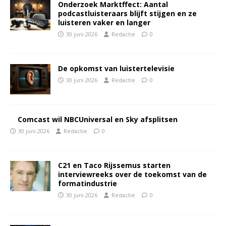
Onderzoek Marktffect: Aantal
podcastluisteraars blijft stijgen en ze
luisteren vaker en langer
30 juni 2026
Redactie
0
De opkomst van luistertelevisie
30 juni 2026
Redactie
0
Comcast wil NBCUniversal en Sky afsplitsen
30 juni 2026
Redactie
0
C21 en Taco Rijssemus starten
interviewreeks over de toekomst van de
formatindustrie
30 juni 2026
Redactie
0