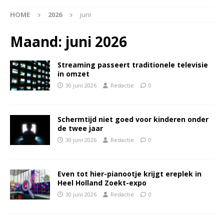
HOME
2026
juni
Maand:
juni 2026
Streaming passeert traditionele televisie
in omzet
30 juni 2026
Redactie
0
Schermtijd niet goed voor kinderen onder
de twee jaar
30 juni 2026
Redactie
0
Even tot hier-pianootje krijgt ereplek in
Heel Holland Zoekt-expo
30 juni 2026
Redactie
0