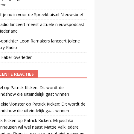
end
jf je nu in voor de Spreekbuis.nl Nieuwsbrief
adio lanceert meest actuele nieuwspodcast
Nederland
oprichter Leon Ramakers lanceert Jolene
try Radio
 Faber overleden
CENTE REACTIES
el
op
Patrick Kicken: Dit wordt de
ndshow die uiteindelijk gaat winnen
oekieMonster
op
Patrick Kicken: Dit wordt de
ndshow die uiteindelijk gaat winnen
ck Kicken
op
Patrick Kicken: Miljuschka
nhausen wil wel naast Mattie Valk iedere
end op Qmusic, maar mag dat niet vanwege