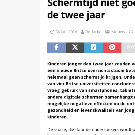
Schermtijd niet go
(
Inschrijving negende Dutch 
de twee jaar
30 juni 2026
Redactie
Nieuws
Kinderen jonger dan twee jaar zouden 
een nieuwe Britse overzichtsstudie bet
helemaal geen schermtijd krijgen. Ond
van vier Britse universiteiten concluder
vroeg gebruik van smartphones, tablet
andere digitale schermen samenhangt
mogelijke negatieve effecten op de ont
gezondheid en levenskwaliteit van jong
kinderen.
De studie, die door de onderzoekers wordt 