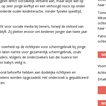
geen direct oorzakelijk verband aan, maar wijst wel op
haar 
op zeer jonge leeftijd en een verhoogd risico op onder
derde ouder-kindinteractie, minder fysieke speeltijd,
Tom
Witze
ocht
t voor sociale media bij tieners, terwijl de invloed van
haar 
ijft. Zij pleiten ervoor om kinderen jonger dan twee jaar
Patri
ochte
overheid op de richtlijnen voor schermgebruik bij jonge
n laten ruimte voor gezamenlijk schermgebruik, zoals
NI
 ouders. Volgens de onderzoekers kan die nuance ten
 baby’s veilig is.
Voor
al behoefte hebben aan duidelijke richtlijnen en
Acht
voelens worden opgezadeld. Het onderzoek is gepubliceerd
Email
ten.
WO