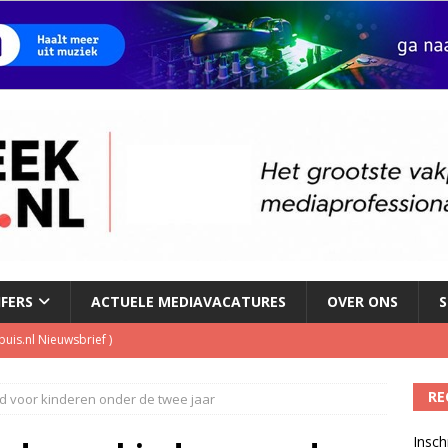
JFERS
ACTUELE MEDIAVACATURES
OVER ONS
S
kbuis.nl Nieuwsbrief
)
tuele nieuwspodcast van Nederland
)
RE
ed voor kinderen onder de twee jaar
 lanceert Jolene Country Radio
)
Insch