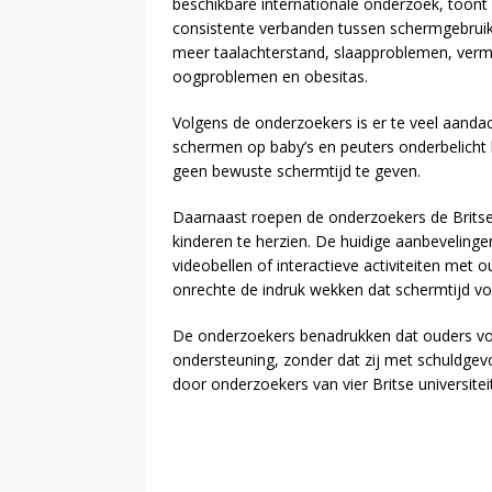
beschikbare internationale onderzoek, toont 
consistente verbanden tussen schermgebruik 
meer taalachterstand, slaapproblemen, vermin
oogproblemen en obesitas.
Volgens de onderzoekers is er te veel aandach
schermen op baby’s en peuters onderbelicht bl
geen bewuste schermtijd te geven.
Daarnaast roepen de onderzoekers de Britse 
kinderen te herzien. De huidige aanbevelinge
videobellen of interactieve activiteiten met
onrechte de indruk wekken dat schermtijd voor
De onderzoekers benadrukken dat ouders voor
ondersteuning, zonder dat zij met schuldge
door onderzoekers van vier Britse universitei