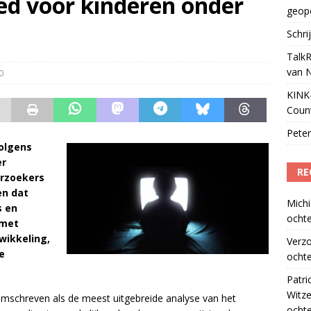
ed voor kinderen onder
geop
Podcast Awards geopend
)
Schri
TalkR
van 
0
KINK-
Coun
Peter
volgens
er
RE
erzoekers
en dat
Michi
s en
ochte
 met
wikkeling,
Verz
e
ochte
Patri
Witze
omschreven als de meest uitgebreide analyse van het
ocht