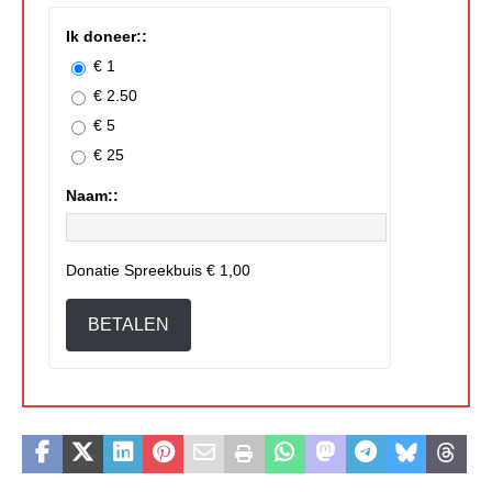
Ik doneer::
€ 1
€ 2.50
€ 5
€ 25
Naam::
Donatie Spreekbuis
€ 1,00
BETALEN