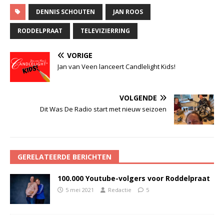
DENNIS SCHOUTEN
JAN ROOS
RODDELPRAAT
TELEVIZIERRING
VORIGE
Jan van Veen lanceert Candlelight Kids!
VOLGENDE
Dit Was De Radio start met nieuw seizoen
GERELATEERDE BERICHTEN
100.000 Youtube-volgers voor Roddelpraat
5 mei 2021
Redactie
5