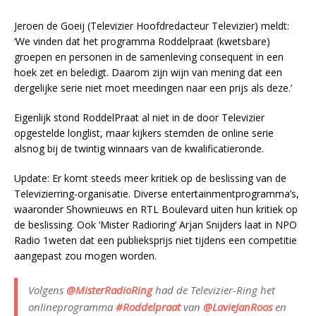
Jeroen de Goeij (Televizier Hoofdredacteur Televizier) meldt:
‘We vinden dat het programma Roddelpraat (kwetsbare)
groepen en personen in de samenleving consequent in een
hoek zet en beledigt. Daarom zijn wijn van mening dat een
dergelijke serie niet moet meedingen naar een prijs als deze.’
Eigenlijk stond RoddelPraat al niet in de door Televizier
opgestelde longlist, maar kijkers stemden de online serie
alsnog bij de twintig winnaars van de kwalificatieronde.
Update: Er komt steeds meer kritiek op de beslissing van de
Televizierring-organisatie. Diverse entertainmentprogramma’s,
waaronder Shownieuws en RTL Boulevard uiten hun kritiek op
de beslissing. Ook ‘Mister Radioring’ Arjan Snijders laat in NPO
Radio 1weten dat een publieksprijs niet tijdens een competitie
aangepast zou mogen worden.
Volgens
@MisterRadioRing
had de Televizier-Ring het
onlineprogramma
#Roddelpraat
van
@LavieJanRoos
en