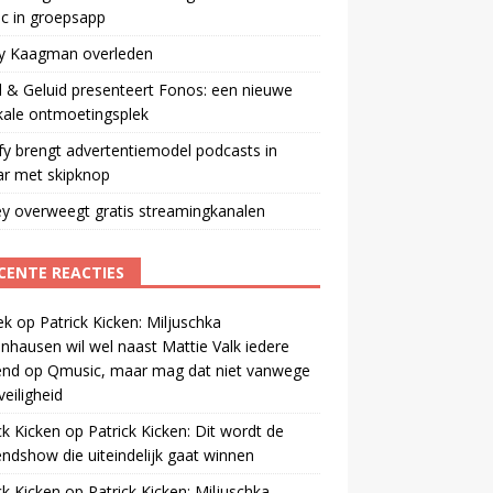
ic in groepsapp
ey Kaagman overleden
 & Geluid presenteert Fonos: een nieuwe
kale ontmoetingsplek
fy brengt advertentiemodel podcasts in
ar met skipknop
y overweegt gratis streamingkanalen
CENTE REACTIES
ek
op
Patrick Kicken: Miljuschka
nhausen wil wel naast Mattie Valk iedere
end op Qmusic, maar mag dat niet vanwege
veiligheid
ck Kicken
op
Patrick Kicken: Dit wordt de
ndshow die uiteindelijk gaat winnen
ck Kicken
op
Patrick Kicken: Miljuschka