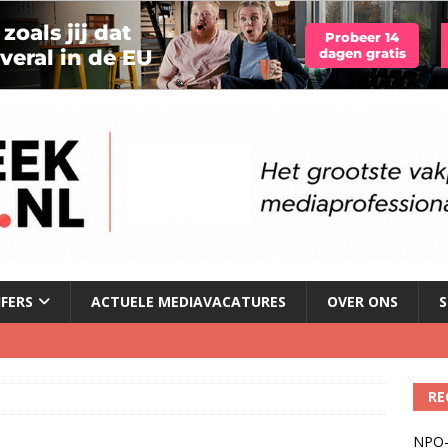
JFERS
ACTUELE MEDIAVACATURES
OVER ONS
S
Fonos: een nieuwe muzikale ontmoetingsplek
)
RE
del podcasts in gevaar met skipknop
)
NPO-
eamingkanalen
)