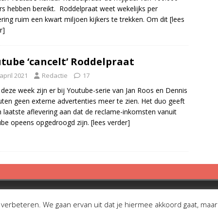
rs hebben bereikt. Roddelpraat weet wekelijks per
ering ruim een kwart miljoen kijkers te trekken. Om dit
[lees
r]
tube ‘cancelt’ Roddelpraat
april 2021
Redactie
17
 deze week zijn er bij Youtube-serie van Jan Roos en Dennis
ten geen externe advertenties meer te zien. Het duo geeft
n laatste aflevering aan dat de reclame-inkomsten vanuit
be opeens opgedroogd zijn.
[lees verder]
erbeteren. We gaan ervan uit dat je hiermee akkoord gaat, maar je