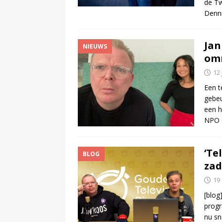
de T
Denn
Jan
NIEUWS
omr
12
Een t
gebeu
een h
NPO 
‘Te
BLOG
zad
19
[blog
progr
nu sn