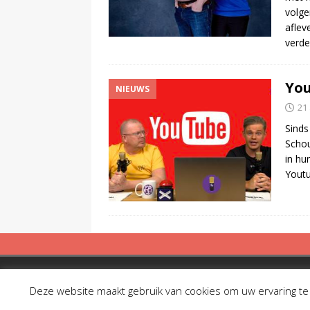
volge
aflev
verde
You
NIEUWS
21 
Sinds
Schou
in hu
Youtu
Copyright © 2019 Spreekbuis
Deze website maakt gebruik van cookies om uw ervaring te v