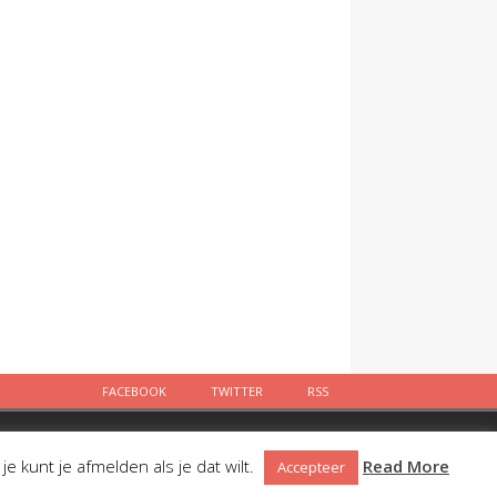
FACEBOOK
TWITTER
RSS
Facebook
Twitter
RSS
 kunt je afmelden als je dat wilt.
Read More
Accepteer