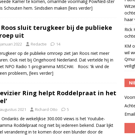
weede Kamer te komen, omarmde voormalig PowNed-ster
Witze
is Schouten hem. Sindsdien maken
[lees verder]
ocht
haar 
 Roos sluit terugkeer bij de publieke
Rick
oep uit
ochte
 januari 2022
Redactie
14
KM
o
wil w
erugkeer op de publieke omroep ziet Jan Roos niet meer
Qmus
ren. Ook niet bij Ongehoord Nederland. Dat vertelde hij in
veili
et NPO Radio 1-programma MISCHA!. Roos: ‘Ik vind de
een probleem,
[lees verder]
NI
levizier Ring helpt Roddelpraat in het
Voor
el’
Acht
 augustus 2021
Richard Otto
5
Email
] Ondanks de wekelijkse 300.000 views is het Youtube-
amma Roddelpraat nog niet bij iedereen bekend. Daar lijkt
el verandering in te komen door een blunder door de