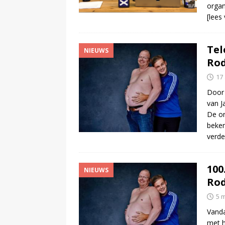
organ
[lees
Tel
NIEUWS
Rod
17
Door
van J
De or
beke
verde
100
NIEUWS
Rod
5 
Vanda
met h