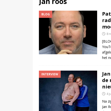
Jan roos
(
NPO-manager Menno de Boer 
Pat
BLOG
rad
moe
8 
[BLOG
YouTu
afgel
het n
Jan
INTERVIEW
de 
nie
4 j
Na zi
Jan R