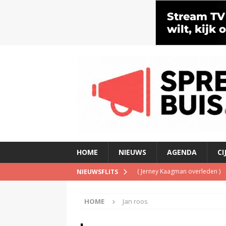
HOME
NIEUWS
AGENDA
CI
(
Jerney Kaagman overleden
)
NIEUWSFLITS
(
Beeld & Geluid presenteert 
HOME
Jan roos
(
Spotify brengt advertentiemo
(
Disney overweegt gratis str