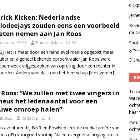
dickp
geschorst na dickpic in groepsapp
)
Jern
rick Kicken: Nederlandse
iodeejays zouden eens een voorbeeld
Beeld
ten nemen aan Jan Roos
muzi
november 2025
Patrick Kicken
34
Spoti
geva
] Het is maar door een handjevol media opgepikt maar
ber en algeheel bekende oproerkraaier Jan Roos werd
Disne
open week vrijgesproken van opruiing door een rechter in
oorden. Anders was dat toen het heerschap
[lees verder]
RE
Tom
 Roos: “We zullen met twee vingers in
Witze
neus het ledenaantal voor een
ocht
uwe omroep halen”
haar 
uli 2022
Redactie
4
Patri
jn avonturen bij BNR en PowNed leek de mediacarrière van
ochte
oos (45) voorgoed voorbij. Na een vergeefse poging om in
Patri