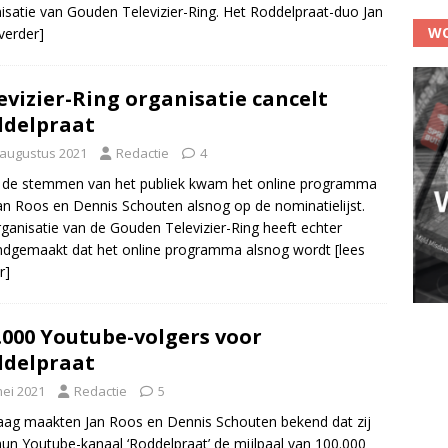
isatie van Gouden Televizier-Ring. Het Roddelpraat-duo Jan
WO
 verder]
evizier-Ring organisatie cancelt
delpraat
 augustus 2021
Redactie
4
 de stemmen van het publiek kwam het online programma
an Roos en Dennis Schouten alsnog op de nominatielijst.
ganisatie van de Gouden Televizier-Ring heeft echter
ndgemaakt dat het online programma alsnog wordt
[lees
r]
.000 Youtube-volgers voor
delpraat
mei 2021
Redactie
5
ag maakten Jan Roos en Dennis Schouten bekend dat zij
un Youtube-kanaal ‘Roddelpraat’ de mijlpaal van 100.000