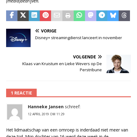
(media)bedrijven.
VORIGE
Disney+ streamingdienst lanceert in november
VOLGENDE
Klaas van Kruistum en Lieke Wevers op De
Perstribune
1 REACTIE
Hanneke Jansen
schreef:
12 APRIL 2019 OM 11:29
Het lidmaatschap van een omroep is inderdaad niet meer van
deze tijd. Mijn dochter van 16 werd deze week in de