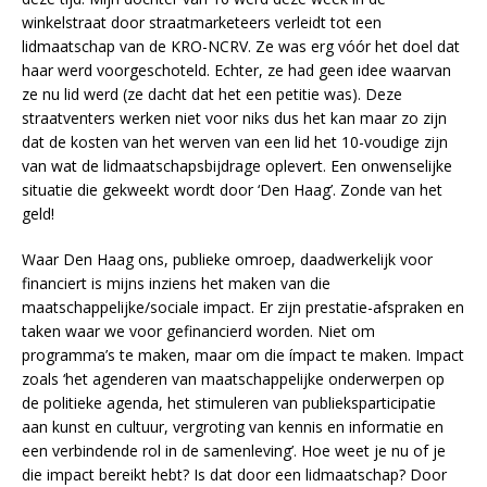
winkelstraat door straatmarketeers verleidt tot een
lidmaatschap van de KRO-NCRV. Ze was erg vóór het doel dat
haar werd voorgeschoteld. Echter, ze had geen idee waarvan
ze nu lid werd (ze dacht dat het een petitie was). Deze
straatventers werken niet voor niks dus het kan maar zo zijn
dat de kosten van het werven van een lid het 10-voudige zijn
van wat de lidmaatschapsbijdrage oplevert. Een onwenselijke
situatie die gekweekt wordt door ‘Den Haag’. Zonde van het
geld!
Waar Den Haag ons, publieke omroep, daadwerkelijk voor
financiert is mijns inziens het maken van die
maatschappelijke/sociale impact. Er zijn prestatie-afspraken en
taken waar we voor gefinancierd worden. Niet om
programma’s te maken, maar om die ímpact te maken. Impact
zoals ‘het agenderen van maatschappelijke onderwerpen op
de politieke agenda, het stimuleren van publieksparticipatie
aan kunst en cultuur, vergroting van kennis en informatie en
een verbindende rol in de samenleving’. Hoe weet je nu of je
die impact bereikt hebt? Is dat door een lidmaatschap? Door