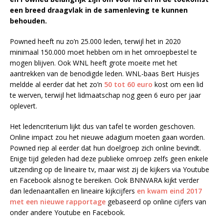
een breed draagvlak in de samenleving te kunnen
behouden.
Powned heeft nu zo’n 25.000 leden, terwijl het in 2020
minimaal 150.000 moet hebben om in het omroepbestel te
mogen blijven. Ook WNL heeft grote moeite met het
aantrekken van de benodigde leden. WNL-baas Bert Huisjes
meldde al eerder dat het zo’n
50 tot 60 euro
kost om een lid
te werven, terwijl het lidmaatschap nog geen 6 euro per jaar
oplevert.
Het ledencriterium lijkt dus van tafel te worden geschoven.
Online impact zou het nieuwe adagium moeten gaan worden.
Powned riep al eerder dat hun doelgroep zich online bevindt.
Enige tijd geleden had deze publieke omroep zelfs geen enkele
uitzending op de lineaire tv, maar wist zij de kijkers via Youtube
en Facebook alsnog te bereiken. Ook BNNVARA kijkt verder
dan ledenaantallen en lineaire kijkcijfers
en kwam eind 2017
met een nieuwe rapportage
gebaseerd op online cijfers van
onder andere Youtube en Facebook.