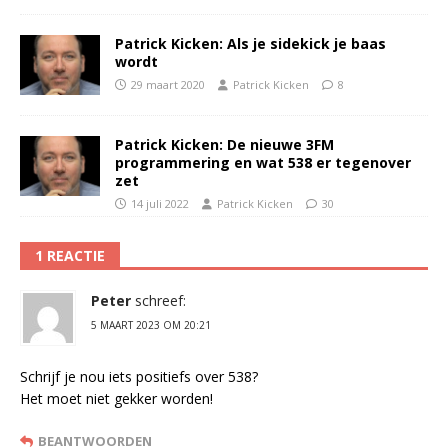
Patrick Kicken: Als je sidekick je baas
wordt
29 maart 2020
Patrick Kicken
8
Patrick Kicken: De nieuwe 3FM
programmering en wat 538 er tegenover
zet
14 juli 2022
Patrick Kicken
30
1 REACTIE
Peter
schreef:
5 MAART 2023 OM 20:21
Schrijf je nou iets positiefs over 538?
Het moet niet gekker worden!
BEANTWOORDEN