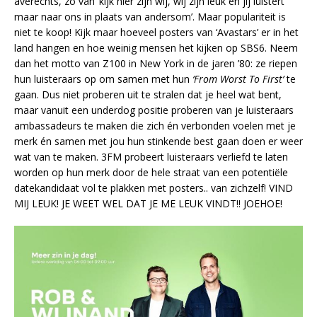
averechts, zo van ‘kijk hier zijn wij, wij zijn leuk en jij luistert
maar naar ons in plaats van andersom’. Maar populariteit is
niet te koop! Kijk maar hoeveel posters van ‘Avastars’ er in het
land hangen en hoe weinig mensen het kijken op SBS6. Neem
dan het motto van Z100 in New York in de jaren ’80: ze riepen
hun luisteraars op om samen met hun
‘From Worst To First’
te
gaan. Dus niet proberen uit te stralen dat je heel wat bent,
maar vanuit een underdog positie proberen van je luisteraars
ambassadeurs te maken die zich én verbonden voelen met je
merk én samen met jou hun stinkende best gaan doen er weer
wat van te maken. 3FM probeert luisteraars verliefd te laten
worden op hun merk door de hele straat van een potentiële
datekandidaat vol te plakken met posters.. van zichzelf! VIND
MIJ LEUK! JE WEET WEL DAT JE ME LEUK VINDT!! JOEHOE!