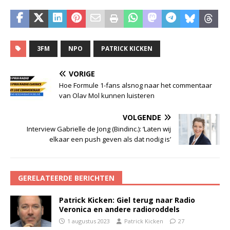
3FM
NPO
PATRICK KICKEN
VORIGE
Hoe Formule 1-fans alsnog naar het commentaar
van Olav Mol kunnen luisteren
VOLGENDE
Interview Gabrielle de Jong (Bindinc.): ‘Laten wij
elkaar een push geven als dat nodig is’
GERELATEERDE BERICHTEN
Patrick Kicken: Giel terug naar Radio
Veronica en andere radioroddels
1 augustus 2023
Patrick Kicken
27