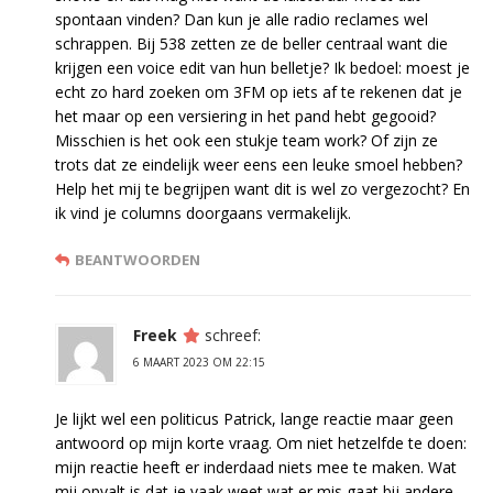
spontaan vinden? Dan kun je alle radio reclames wel
schrappen. Bij 538 zetten ze de beller centraal want die
krijgen een voice edit van hun belletje? Ik bedoel: moest je
echt zo hard zoeken om 3FM op iets af te rekenen dat je
het maar op een versiering in het pand hebt gegooid?
Misschien is het ook een stukje team work? Of zijn ze
trots dat ze eindelijk weer eens een leuke smoel hebben?
Help het mij te begrijpen want dit is wel zo vergezocht? En
ik vind je columns doorgaans vermakelijk.
BEANTWOORDEN
Freek
schreef:
6 MAART 2023 OM 22:15
Je lijkt wel een politicus Patrick, lange reactie maar geen
antwoord op mijn korte vraag. Om niet hetzelfde te doen:
mijn reactie heeft er inderdaad niets mee te maken. Wat
mij opvalt is dat je vaak weet wat er mis gaat bij andere