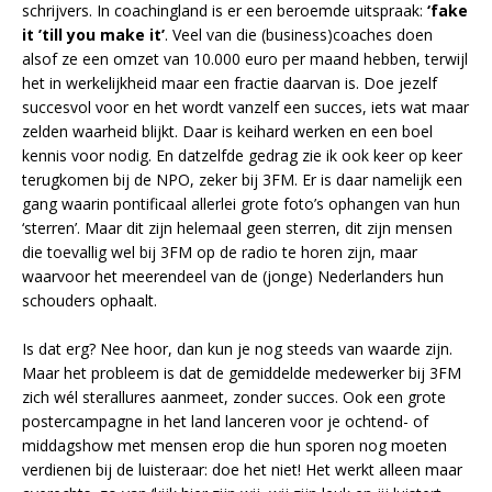
schrijvers. In coachingland is er een beroemde uitspraak:
‘fake
it ’till you make it’
. Veel van die (business)coaches doen
alsof ze een omzet van 10.000 euro per maand hebben, terwijl
het in werkelijkheid maar een fractie daarvan is. Doe jezelf
succesvol voor en het wordt vanzelf een succes, iets wat maar
zelden waarheid blijkt. Daar is keihard werken en een boel
kennis voor nodig. En datzelfde gedrag zie ik ook keer op keer
terugkomen bij de NPO, zeker bij 3FM. Er is daar namelijk een
gang waarin pontificaal allerlei grote foto’s ophangen van hun
‘sterren’. Maar dit zijn helemaal geen sterren, dit zijn mensen
die toevallig wel bij 3FM op de radio te horen zijn, maar
waarvoor het meerendeel van de (jonge) Nederlanders hun
schouders ophaalt.
Is dat erg? Nee hoor, dan kun je nog steeds van waarde zijn.
Maar het probleem is dat de gemiddelde medewerker bij 3FM
zich wél sterallures aanmeet, zonder succes. Ook een grote
postercampagne in het land lanceren voor je ochtend- of
middagshow met mensen erop die hun sporen nog moeten
verdienen bij de luisteraar: doe het niet! Het werkt alleen maar