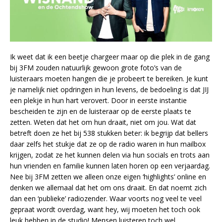
Ik weet dat ik een beetje chargeer maar op die plek in de gang
bij 3FM zouden natuurlijk gewoon grote foto’s van de
luisteraars moeten hangen die je probeert te bereiken. Je kunt
je namelijk niet opdringen in hun levens, de bedoeling is dat JIJ
een plekje in hun hart verovert. Door in eerste instantie
bescheiden te zijn en de luisteraar op de eerste plaats te
zetten. Weten dat het om hun draait, niet om jou. Wat dat
betreft doen ze het bij 538 stukken beter: ik begrijp dat bellers
daar zelfs het stukje dat ze op de radio waren in hun mailbox
krijgen, zodat ze het kunnen delen via hun socials en trots aan
hun vrienden en familie kunnen laten horen op een verjaardag.
Nee bij 3FM zetten we alleen onze eigen ‘highlights’ online en
denken we allemaal dat het om ons draait. En dat noemt zich
dan een ‘publieke’ radiozender. Waar voorts nog veel te veel
gepraat wordt overdag, want hey, wij moeten het toch ook
leuk hebben in de studio! Mensen luisteren toch wel.