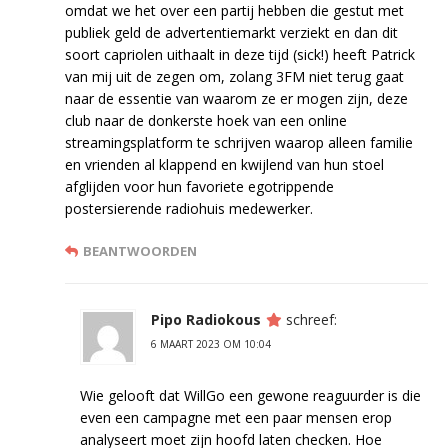
omdat we het over een partij hebben die gestut met
publiek geld de advertentiemarkt verziekt en dan dit
soort capriolen uithaalt in deze tijd (sick!) heeft Patrick
van mij uit de zegen om, zolang 3FM niet terug gaat
naar de essentie van waarom ze er mogen zijn, deze
club naar de donkerste hoek van een online
streamingsplatform te schrijven waarop alleen familie
en vrienden al klappend en kwijlend van hun stoel
afglijden voor hun favoriete egotrippende
postersierende radiohuis medewerker.
BEANTWOORDEN
Pipo Radiokous
schreef:
6 MAART 2023 OM 10:04
Wie gelooft dat WillGo een gewone reaguurder is die
even een campagne met een paar mensen erop
analyseert moet zijn hoofd laten checken. Hoe