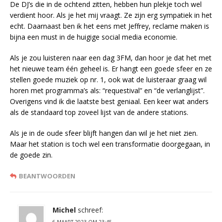
De DJ’s die in de ochtend zitten, hebben hun plekje toch wel
verdient hoor. Als je het mij vraagt. Ze zijn erg sympatiek in het
echt. Daarnaast ben ik het eens met Jeffrey, reclame maken is
bijna een must in de huigige social media economie.
Als je zou luisteren naar een dag 3FM, dan hoor je dat het met
het nieuwe team één geheel is. Er hangt een goede sfeer en ze
stellen goede muziek op nr. 1, ook wat de luisteraar graag wil
horen met programma’s als: “requestival” en “de verlanglijst”.
Overigens vind ik die laatste best geniaal. Een keer wat anders
als de standaard top zoveel lijst van de andere stations.
Als je in de oude sfeer blijft hangen dan wil je het niet zien.
Maar het station is toch wel een transformatie doorgegaan, in
de goede zin.
BEANTWOORDEN
Michel
schreef:
6 MAART 2023 OM 23:45