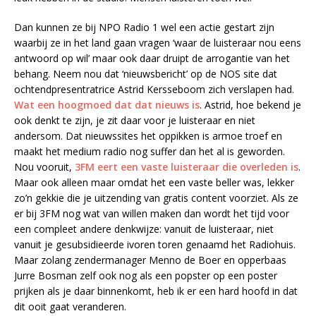
Dan kunnen ze bij NPO Radio 1 wel een actie gestart zijn
waarbij ze in het land gaan vragen ‘waar de luisteraar nou eens
antwoord op wil’ maar ook daar druipt de arrogantie van het
behang. Neem nou dat ‘nieuwsbericht’ op de NOS site dat
ochtendpresentratrice Astrid Kersseboom zich verslapen had.
Wat een hoogmoed dat dat nieuws is
. Astrid, hoe bekend je
ook denkt te zijn, je zit daar voor je luisteraar en niet
andersom. Dat nieuwssites het oppikken is armoe troef en
maakt het medium radio nog suffer dan het al is geworden.
Nou vooruit,
3FM eert een vaste luisteraar die overleden is
.
Maar ook alleen maar omdat het een vaste beller was, lekker
zo’n gekkie die je uitzending van gratis content voorziet. Als ze
er bij 3FM nog wat van willen maken dan wordt het tijd voor
een compleet andere denkwijze: vanuit de luisteraar, niet
vanuit je gesubsidieerde ivoren toren genaamd het Radiohuis.
Maar zolang zendermanager Menno de Boer en opperbaas
Jurre Bosman zelf ook nog als een popster op een poster
prijken als je daar binnenkomt, heb ik er een hard hoofd in dat
dit ooit gaat veranderen.