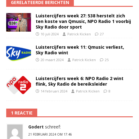
GERELATEERDE BERICHTEN
Luistercijfers week 27: 538 herstelt zich
ten koste van Qmusic, NPO Radio 1 voorbij
Sky Radio door sport
10 juli 2024
Patrick Kicken
27
Luistercijfers week 11: Qmusic verliest,
Sky Radio wint
20 maart 2024
Patrick Kicken
25
Luistercijfers week 6: NPO Radio 2 wint
flink, Sky Radio de bereiksleider
14 februari 2024
Patrick Kicken
8
1 REACTIE
Godert
schreef:
21 FEBRUARI 2024 OM 17:46