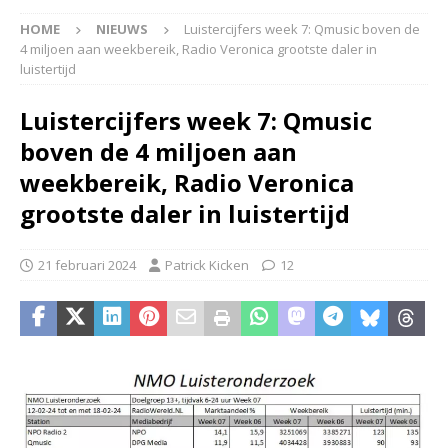
HOME
NIEUWS
Luistercijfers week 7: Qmusic boven de
4 miljoen aan weekbereik, Radio Veronica grootste daler in
luistertijd
Luistercijfers week 7: Qmusic
boven de 4 miljoen aan
weekbereik, Radio Veronica
grootste daler in luistertijd
21 februari 2024
Patrick Kicken
12