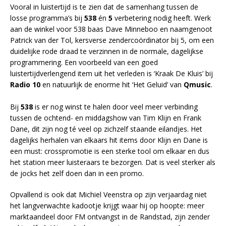
Vooral in luistertijd is te zien dat de samenhang tussen de
losse programma’s bij
538
én
5
verbetering nodig heeft. Werk
aan de winkel voor 538 baas Dave Minneboo en naamgenoot
Patrick van der Tol, kersverse zendercoördinator bij 5, om een
duidelijke rode draad te verzinnen in de normale, dagelijkse
programmering. Een voorbeeld van een goed
luistertijdverlengend item uit het verleden is ‘Kraak De Kluis’ bij
Radio 10
en natuurlijk de enorme hit ‘Het Geluid’ van
Qmusic
.
Bij
538
is er nog winst te halen door veel meer verbinding
tussen de ochtend- en middagshow van Tim Klijn en Frank
Dane, dit zijn nog té veel op zichzelf staande eilandjes. Het
dagelijks herhalen van elkaars hit items door Klijn en Dane is
een must: crosspromotie is een sterke tool om elkaar en dus
het station meer luisteraars te bezorgen. Dat is veel sterker als
de jocks het zelf doen dan in een promo.
Opvallend is ook dat Michiel Veenstra op zijn verjaardag niet
het langverwachte kadootje krijgt waar hij op hoopte: meer
marktaandeel door FM ontvangst in de Randstad, zijn zender