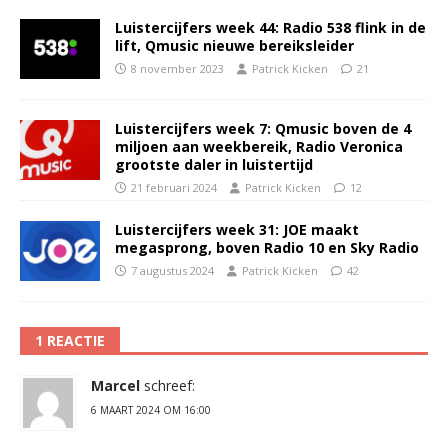
Luistercijfers week 44: Radio 538 flink in de
lift, Qmusic nieuwe bereiksleider
8 november 2023
Patrick Kicken
21
Luistercijfers week 7: Qmusic boven de 4
miljoen aan weekbereik, Radio Veronica
grootste daler in luistertijd
21 februari 2024
Patrick Kicken
12
Luistercijfers week 31: JOE maakt
megasprong, boven Radio 10 en Sky Radio
7 augustus 2024
Patrick Kicken
42
1 REACTIE
Marcel
schreef:
6 MAART 2024 OM 16:00