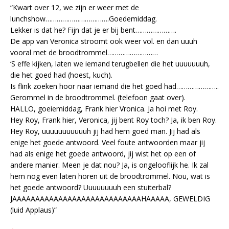
“Kwart over 12, we zijn er weer met de
lunchshow…………………………….Goedemiddag.
Lekker is dat he? Fijn dat je er bij bent………………….
De app van Veronica stroomt ook weer vol. en dan uuuh
vooral met de broodtrommel………………………
‘S effe kijken, laten we iemand terugbellen die het uuuuuuuh,
die het goed had (hoest, kuch).
Is flink zoeken hoor naar iemand die het goed had…………………..
Gerommel in de broodtrommel. (telefoon gaat over).
HALLO, goeiemiddag, Frank hier Vronica. Ja hoi met Roy.
Hey Roy, Frank hier, Veronica, jij bent Roy toch? Ja, ik ben Roy.
Hey Roy, uuuuuuuuuuuh jij had hem goed man. Jij had als
enige het goede antwoord. Veel foute antwoorden maar jij
had als enige het goede antwoord, jij wist het op een of
andere manier. Meen je dat nou? Ja, is ongelooflijk he. Ik zal
hem nog even laten horen uit de broodtrommel. Nou, wat is
het goede antwoord? Uuuuuuuuh een stuiterbal?
JAAAAAAAAAAAAAAAAAAAAAAAAAAAAHAAAAA, GEWELDIG
(luid Applaus)”