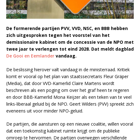
De formerende partijen PVV, VVD, NSC, en BBB hebben
zich uitgesproken tegen het voorstel van het
demissionaire kabinet om de concessie van de NPO met
twee jaar te verlengen tot eind 2028. Dat meldt dagblad
De Gooi en Eemlander
vandaag.
De beslissing hierover valt vandaag in de ministerraad. Kritiek
komt er vooral op het plan van staatssecretaris Fleur Gräper
(Media), dat door VVD-Kamerlid Claire Martens wordt
beschreven als een poging om over het graf heen te regeren
en door BBB-Kamerlid Mona Keijzer als een teken van te veel
links-liberaal geluid bij de NPO. Geert Wilders (PVV) spreekt zich
eveneens uit voor minder NPO-geluid.
De partijen, die aansturen op een nieuwe coalitie, willen vooral
dat een toekomstig kabinet ruimte krijgt om de publieke
omroep te hervormen. De partijen overwegen verschillende