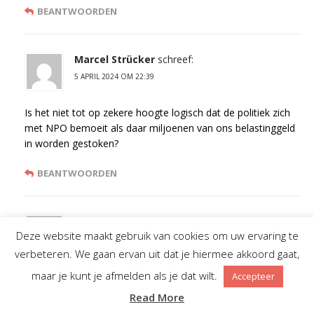
BEANTWOORDEN
Marcel Strücker
schreef:
5 APRIL 2024 OM 22:39
Is het niet tot op zekere hoogte logisch dat de politiek zich
met NPO bemoeit als daar miljoenen van ons belastinggeld
in worden gestoken?
BEANTWOORDEN
Ruud
schreef:
Deze website maakt gebruik van cookies om uw ervaring te
6 APRIL 2024 OM 18:12
verbeteren. We gaan ervan uit dat je hiermee akkoord gaat,
Ach dat is niets nieuws,
maar je kunt je afmelden als je dat wilt.
Accepteer
In 1974 draaide de politiek, lees PvdA en KVP, Veronica en
Read More
Noordzee de nek om. Onbeduidende muziekzenders, kan je