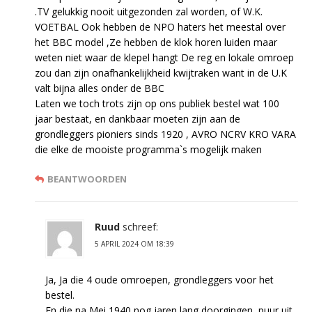
.TV gelukkig nooit uitgezonden zal worden, of W.K.
VOETBAL Ook hebben de NPO haters het meestal over
het BBC model ,Ze hebben de klok horen luiden maar
weten niet waar de klepel hangt De reg en lokale omroep
zou dan zijn onafhankelijkheid kwijtraken want in de U.K
valt bijna alles onder de BBC
Laten we toch trots zijn op ons publiek bestel wat 100
jaar bestaat, en dankbaar moeten zijn aan de
grondleggers pioniers sinds 1920 , AVRO NCRV KRO VARA
die elke de mooiste programma`s mogelijk maken
BEANTWOORDEN
Ruud
schreef:
5 APRIL 2024 OM 18:39
Ja, Ja die 4 oude omroepen, grondleggers voor het
bestel.
En die na Mei 1940 nog jaren lang doorgingen, puur uit