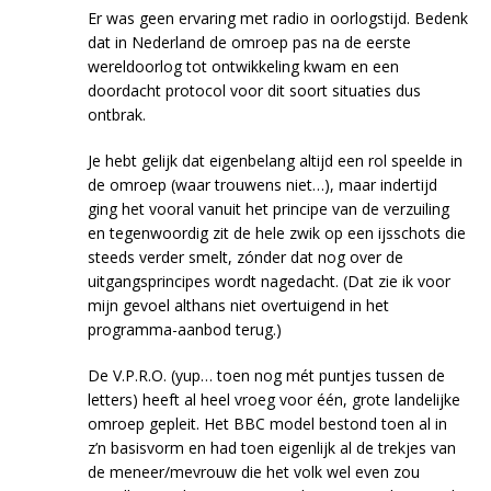
Er was geen ervaring met radio in oorlogstijd. Bedenk
dat in Nederland de omroep pas na de eerste
wereldoorlog tot ontwikkeling kwam en een
doordacht protocol voor dit soort situaties dus
ontbrak.
Je hebt gelijk dat eigenbelang altijd een rol speelde in
de omroep (waar trouwens niet…), maar indertijd
ging het vooral vanuit het principe van de verzuiling
en tegenwoordig zit de hele zwik op een ijsschots die
steeds verder smelt, zónder dat nog over de
uitgangsprincipes wordt nagedacht. (Dat zie ik voor
mijn gevoel althans niet overtuigend in het
programma-aanbod terug.)
De V.P.R.O. (yup… toen nog mét puntjes tussen de
letters) heeft al heel vroeg voor één, grote landelijke
omroep gepleit. Het BBC model bestond toen al in
z’n basisvorm en had toen eigenlijk al de trekjes van
de meneer/mevrouw die het volk wel even zou