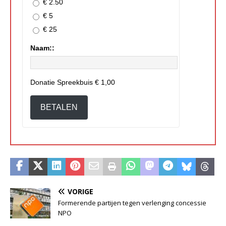
€ 2.50
€ 5
€ 25
Naam::
Donatie Spreekbuis
€ 1,00
BETALEN
VORIGE
Formerende partijen tegen verlenging concessie
NPO