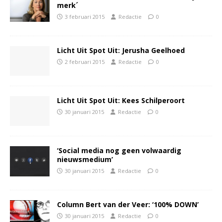
merk´
3 februari 2015
Redactie
0
Licht Uit Spot Uit: Jerusha Geelhoed
2 februari 2015
Redactie
0
Licht Uit Spot Uit: Kees Schilperoort
30 januari 2015
Redactie
0
‘Social media nog geen volwaardig
nieuwsmedium’
30 januari 2015
Redactie
0
Column Bert van der Veer: ‘100% DOWN’
30 januari 2015
Redactie
0