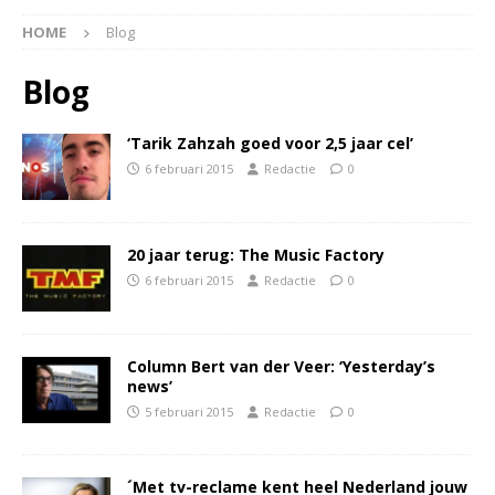
HOME
Blog
Blog
‘Tarik Zahzah goed voor 2,5 jaar cel’
6 februari 2015
Redactie
0
20 jaar terug: The Music Factory
6 februari 2015
Redactie
0
Column Bert van der Veer: ‘Yesterday’s
news’
5 februari 2015
Redactie
0
´Met tv-reclame kent heel Nederland jouw