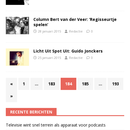
Column Bert van der Veer: ‘Regisseurtje
spelen’
28 januari 2015
Redactie
0
Licht Uit Spot Uit: Guido Jonckers
25 januari 2015
Redactie
0
«
1
…
183
184
185
…
193
»
RECENTE BERICHTEN
Televisie wint snel terrein als apparaat voor podcasts