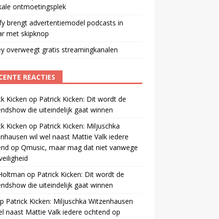
kale ontmoetingsplek
fy brengt advertentiemodel podcasts in
ar met skipknop
y overweegt gratis streamingkanalen
CENTE REACTIES
ck Kicken
op
Patrick Kicken: Dit wordt de
ndshow die uiteindelijk gaat winnen
ck Kicken
op
Patrick Kicken: Miljuschka
nhausen wil wel naast Mattie Valk iedere
end op Qmusic, maar mag dat niet vanwege
veiligheid
 Holtman
op
Patrick Kicken: Dit wordt de
ndshow die uiteindelijk gaat winnen
p
Patrick Kicken: Miljuschka Witzenhausen
el naast Mattie Valk iedere ochtend op