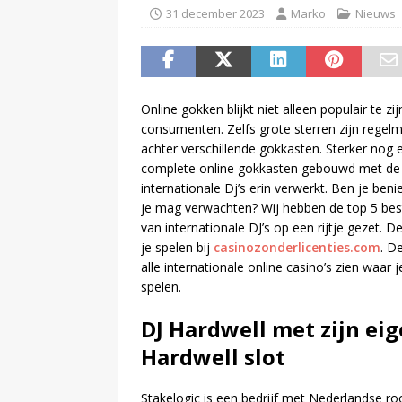
31 december 2023
Marko
Nieuws
Online gokken blijkt niet alleen populair te zijn
consumenten. Zelfs grote sterren zijn regelm
achter verschillende gokkasten. Sterker nog er
complete online gokkasten gebouwd met d
internationale Dj’s erin verwerkt. Ben je ben
je mag verwachten? Wij hebben de top 5 be
van internationale DJ’s op een rijtje gezet. 
je spelen bij
casinozonderlicenties.com
. D
alle internationale online casino’s zien waar j
spelen.
DJ Hardwell met zijn ei
Hardwell slot
Stakelogic is een bedrijf met Nederlandse 