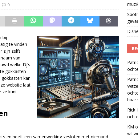
muzi
0
Spoti
geva
Disne
 bij
atig te vinden
RE
 zijn zelfs
e naam van
Patri
ieuwd welke Dj’s
ochte
ste gokkasten
De gokkasten kan
Patri
eze website laat
Witze
e ze kunt
ocht
haar 
Rick
gen
ochte
KM
o
wil w
roots en heeft een samenwerking gesloten met niemand