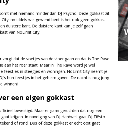
ity
n komt met niemand minder dan DJ Psycho. Deze gokkast zit
 City inmiddels wel gewend bent is het ook geen gokkast
een duistere kant. De duistere kant kan je zelf gaan
ast van NoLimit City.
 zorgt dat de voetjes van de vloer gaan en dat is The Rave
ie aan het roer staat. Maar in The Rave word je wel
feestjes in steegjes en woningen. NoLimit City neemt je
J’s hun feestjes in het geheim gaven. De nacht is nog jong
te winnen!
over een eigen gokkast
officieel bevestigd. Maar er gaan geruchten dat nog een
aat krijgen. In navolging van DJ Hardwell gaat DJ Tiësto
 getekend of rond. Dus of deze gokkast er echt ooit gaat