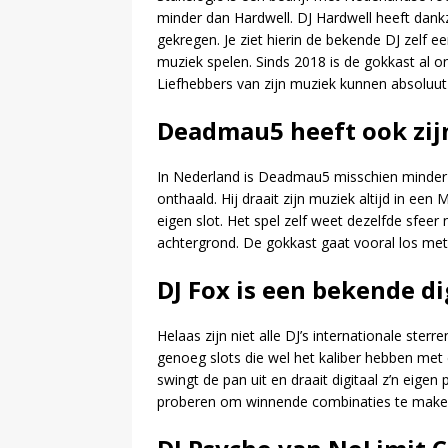
minder dan Hardwell. DJ Hardwell heeft dank
gekregen. Je ziet hierin de bekende DJ zelf e
muziek spelen. Sinds 2018 is de gokkast al on
Liefhebbers van zijn muziek kunnen absoluut
Deadmau5 heeft ook zij
In Nederland is Deadmau5 misschien minder 
onthaald. Hij draait zijn muziek altijd in een 
eigen slot. Het spel zelf weet dezelfde sfeer
achtergrond. De gokkast gaat vooral los me
DJ Fox is een bekende di
Helaas zijn niet alle DJ’s internationale ste
genoeg slots die wel het kaliber hebben me
swingt de pan uit en draait digitaal z’n eigen
proberen om winnende combinaties te make