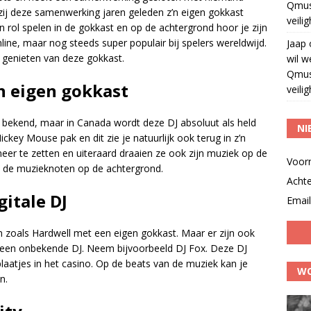
Qmus
zij deze samenwerking jaren geleden z’n eigen gokkast
veili
en rol spelen in de gokkast en op de achtergrond hoor je zijn
line, maar nog steeds super populair bij spelers wereldwijd.
Jaap
 genieten van deze gokkast.
wil w
Qmus
n eigen gokkast
veili
bekend, maar in Canada wordt deze DJ absoluut als held
NI
Mickey Mouse pak en dit zie je natuurlijk ook terug in z’n
 neer te zetten en uiteraard draaien ze ook zijn muziek op de
Voor
t de muzieknoten op de achtergrond.
Acht
gitale DJ
Email
rren zoals Hardwell met een eigen gokkast. Maar er zijn ook
t een onbekende DJ. Neem bijvoorbeeld DJ Fox. Deze DJ
 plaatjes in het casino. Op de beats van de muziek kan je
WO
n.