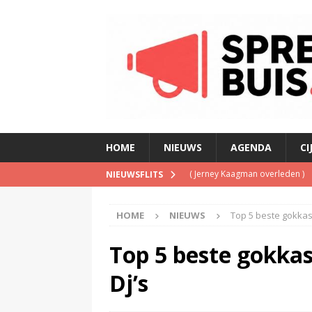
HOME
NIEUWS
AGENDA
CI
(
Jerney Kaagman overleden
)
NIEUWSFLITS
(
Beeld & Geluid presenteert 
HOME
NIEUWS
Top 5 beste gokkast
(
Spotify brengt advertentiemo
(
Disney overweegt gratis str
Top 5 beste gokkas
(
NPO-manager Menno de Boer 
Dj’s