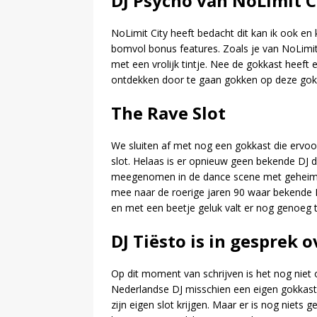
DJ Psycho van NoLimit C
NoLimit City heeft bedacht dit kan ik ook e
bomvol bonus features. Zoals je van NoLimit
met een vrolijk tintje. Nee de gokkast heeft 
ontdekken door te gaan gokken op deze gokk
The Rave Slot
We sluiten af met nog een gokkast die ervoor
slot. Helaas is er opnieuw geen bekende DJ d
meegenomen in de dance scene met geheime 
mee naar de roerige jaren 90 waar bekende D
en met een beetje geluk valt er nog genoeg 
DJ Tiësto is in gesprek 
Op dit moment van schrijven is het nog niet 
Nederlandse DJ misschien een eigen gokkast g
zijn eigen slot krijgen. Maar er is nog niets