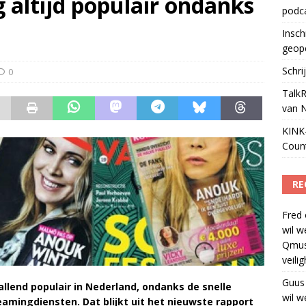
g altijd populair ondanks
podc
ls apparaat voor podcasts
)
Insch
geop
Schri
0
TalkR
van 
KINK-
Coun
RE
Fred
wil w
Qmus
veili
Guus
allend populair in Nederland, ondanks de snelle
wil w
eamingdiensten. Dat blijkt uit het nieuwste rapport