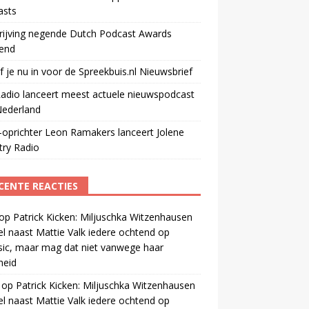
asts
rijving negende Dutch Podcast Awards
end
jf je nu in voor de Spreekbuis.nl Nieuwsbrief
adio lanceert meest actuele nieuwspodcast
Nederland
oprichter Leon Ramakers lanceert Jolene
try Radio
CENTE REACTIES
op
Patrick Kicken: Miljuschka Witzenhausen
el naast Mattie Valk iedere ochtend op
ic, maar mag dat niet vanwege haar
gheid
op
Patrick Kicken: Miljuschka Witzenhausen
el naast Mattie Valk iedere ochtend op