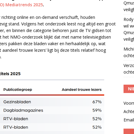
Qmus
O) Mediatrends 2025
.
veili
richting online en on-demand verschuift, houden
Rody
 stevig stand. Volgens het onderzoek leest nog altijd een groot
wil w
r, en binnen die categorie behoren juist de TV-gidsen tot
Qmus
Uit het NMO-onderzoek blijkt dat met name televisiegidsen
veili
ers pakken deze bladen vaker en herhaaldelijk op, wat
Michi
andeel ‘trouwe lezers’ ligt bij deze titels relatief hoog
ochte
.
Verz
ochte
NI
Voor
Acht
Email