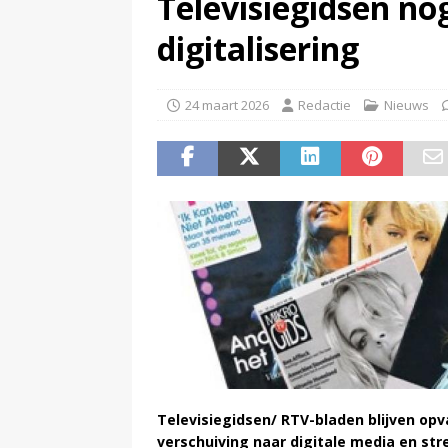
Televisiegidsen no
(
Televisie wint snel terrein a
digitalisering
24 maart 2026
Redactie
Nieuws
Televisiegidsen/ RTV-bladen blijven opv
verschuiving naar digitale media en str