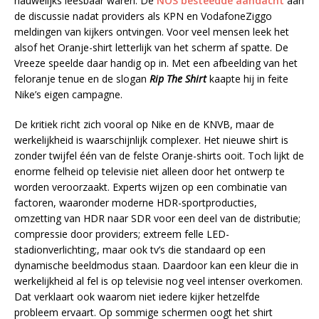
nauwelijks leesbaar waren. De
NOS besteedde aandacht
aan
de discussie nadat providers als KPN en VodafoneZiggo
meldingen van kijkers ontvingen. Voor veel mensen leek het
alsof het Oranje-shirt letterlijk van het scherm af spatte. De
Vreeze speelde daar handig op in. Met een afbeelding van het
feloranje tenue en de slogan
Rip The Shirt
kaapte hij in feite
Nike’s eigen campagne.
De kritiek richt zich vooral op Nike en de KNVB, maar de
werkelijkheid is waarschijnlijk complexer. Het nieuwe shirt is
zonder twijfel één van de felste Oranje-shirts ooit. Toch lijkt de
enorme felheid op televisie niet alleen door het ontwerp te
worden veroorzaakt. Experts wijzen op een combinatie van
factoren, waaronder moderne HDR-sportproducties,
omzetting van HDR naar SDR voor een deel van de distributie;
compressie door providers; extreem felle LED-
stadionverlichting;, maar ook tv’s die standaard op een
dynamische beeldmodus staan. Daardoor kan een kleur die in
werkelijkheid al fel is op televisie nog veel intenser overkomen.
Dat verklaart ook waarom niet iedere kijker hetzelfde
probleem ervaart. Op sommige schermen oogt het shirt