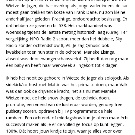
Wietze de Jager, die halsoverkop als jonge vader ineens de kar
moest gaan trekken ten koste van Frank Dane, nu zo’n kleine
anderhalf jaar geleden. Prachtige, ondoordachte beslissing. En
dat hebben ze geweten bij 538. Het marktaandeel was
woensdag tijdens de laatste meting historisch laag (6,8%). Ter
vergelijking: NPO Radio 2 scoort meer dan het dubbele, Sky
Radio zónder ochtendshow 8,5%. Je zag Qmusic ook
kwakkelen toen hun ster in de ochtend, Marieke Elsinga,
absent was door zwangerschapsverlof. Zij heeft dan nog maar
één baby en heeft haar werkweek al ingekort tot 4 dagen.
Ik heb het nooit zo gehoord in Wietze de Jager als solojock. Als
sidekick/co-host met Mattie was het prima te doen, maar Valk
was dan ook de drijvende kracht, net als nu met Marieke.
Wietze moet de hele show dragen, de techniek doen,
promotie, een vriend van de luisteraar worden, genoeg free
publicity scoren, opdraven bij TV programma’s: de hele
rambam. Een ochtend- of middagshow kun je alleen maar écht
succesvol maken als je er de volledige focus op kunt leggen,
100%. Dát hoort jouw kindje te zijn, waar je alles voor over