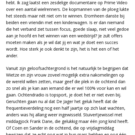
hebt. Ik zag laatst een zesdelige documentaire op Prime Video
over een aantal wielrenners. De kopmannen van de ploeg lukte
het steeds maar nét niet om te winnen. Eromheen danste bij
beiden een vriendin met een kinderwagen. Is er dan niemand
die het verband ziet tussen focus, goede slaap, niet veel gedoe
aan je hoofd en het winnen van een wedstrijd? Je zult offers
moeten maken als je wil dat jij en wat je doet een succes
wordt. Hoe sterk je ook denkt te zijn, het is het een of het
ander.
Vanuit zijn geloofsachtergrond is het natuurlijk te begrijpen dat
Wietze en zijn vrouw zoveel mogelijk extra nakomelingen op
de wereld willen zetten, maar geef die plek in de ochtend dan
zo snel als je kan aan iemand die er wel 100% voor kan en wil
gaan. Ochtendradio is topsport, je doet het er niet even bij.
Geruchten gaan nu al dat De Jager het geluk heeft dat de
frequentieverdeling nog een half jaartje op zich laat wachten,
anders was hij allang weer ingewisseld. Stuivertjewissel met
middagjock Frank Dane, die gelukkig maar één jong kind heeft.
Of Coen en Sander in de ochtend, die op vrijdagmiddag
bewijzen dat ze echt nog wat in hun mars hebben en nog één