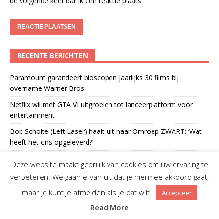
de volgende keer dat ik een reactie plaats.
RECENTE BERICHTEN
Paramount garandeert bioscopen jaarlijks 30 films bij
overname Warner Bros
Netflix wil met GTA VI uitgroeien tot lanceerplatform voor
entertainment
Bob Scholte (Left Laser) haalt uit naar Omroep ZWART: ‘Wat
heeft het ons opgeleverd?’
Pim van der Kolk overleden
Deze website maakt gebruik van cookies om uw ervaring te
Man ‘opgesloten’ in Netflix-billboard boven Sunset Boulevard
verbeteren. We gaan ervan uit dat je hiermee akkoord gaat,
maar je kunt je afmelden als je dat wilt.
Accepteer
RECENTE REACTIES
Read More