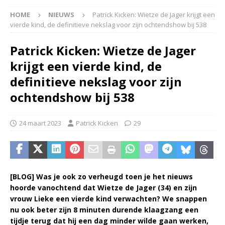
HOME
NIEUWS
Patrick Kicken: Wietze de Jager krijgt een
vierde kind, de definitieve nekslag voor zijn ochtendshow bij 538
Patrick Kicken: Wietze de Jager
krijgt een vierde kind, de
definitieve nekslag voor zijn
ochtendshow bij 538
24 maart 2023
Patrick Kicken
29
[BLOG] Was je ook zo verheugd toen je het nieuws
hoorde vanochtend dat Wietze de Jager (34) en zijn
vrouw Lieke een vierde kind verwachten? We snappen
nu ook beter zijn 8 minuten durende klaagzang een
tijdje terug dat hij een dag minder wilde gaan werken,