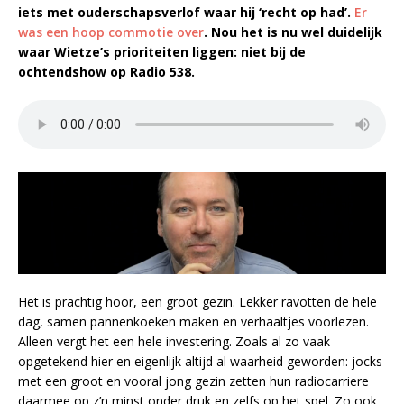
iets met ouderschapsverlof waar hij ‘recht op had’.
Er
was een hoop commotie over
. Nou het is nu wel duidelijk
waar Wietze’s prioriteiten liggen: niet bij de
ochtendshow op Radio 538.
Het is prachtig hoor, een groot gezin. Lekker ravotten de hele
dag, samen pannenkoeken maken en verhaaltjes voorlezen.
Alleen vergt het een hele investering. Zoals al zo vaak
opgetekend hier en eigenlijk altijd al waarheid geworden: jocks
met een groot en vooral jong gezin zetten hun radiocarriere
daarmee op z’n minst onder druk en zelfs op het spel. Zo ook