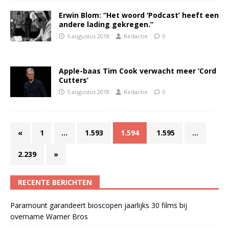
Erwin Blom: “Het woord ‘Podcast’ heeft een
andere lading gekregen.”
5 augustus 2018
Redactie
0
Apple-baas Tim Cook verwacht meer ‘Cord
Cutters’
5 augustus 2018
Redactie
0
«
1
…
1.593
1.594
1.595
…
2.239
»
RECENTE BERICHTEN
Paramount garandeert bioscopen jaarlijks 30 films bij
overname Warner Bros