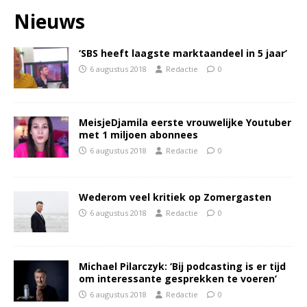
Nieuws
‘SBS heeft laagste marktaandeel in 5 jaar’
6 augustus 2018
Redactie
0
MeisjeDjamila eerste vrouwelijke Youtuber
met 1 miljoen abonnees
6 augustus 2018
Redactie
0
Wederom veel kritiek op Zomergasten
6 augustus 2018
Redactie
0
Michael Pilarczyk: ‘Bij podcasting is er tijd
om interessante gesprekken te voeren’
6 augustus 2018
Redactie
0