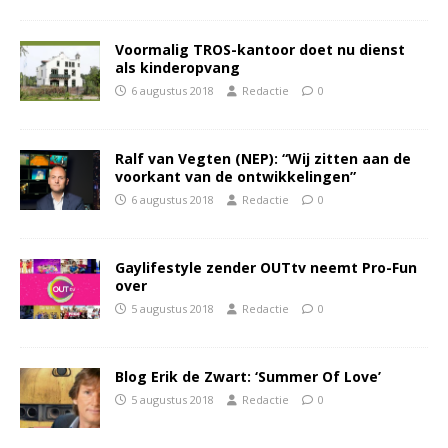
Voormalig TROS-kantoor doet nu dienst
als kinderopvang
6 augustus 2018
Redactie
0
Ralf van Vegten (NEP): “Wij zitten aan de
voorkant van de ontwikkelingen”
6 augustus 2018
Redactie
0
Gaylifestyle zender OUTtv neemt Pro-Fun
over
5 augustus 2018
Redactie
0
Blog Erik de Zwart: ‘Summer Of Love’
5 augustus 2018
Redactie
0