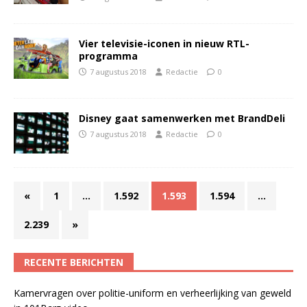
Vier televisie-iconen in nieuw RTL-
programma
7 augustus 2018
Redactie
0
Disney gaat samenwerken met BrandDeli
7 augustus 2018
Redactie
0
«
1
…
1.592
1.593
1.594
…
2.239
»
RECENTE BERICHTEN
Kamervragen over politie-uniform en verheerlijking van geweld