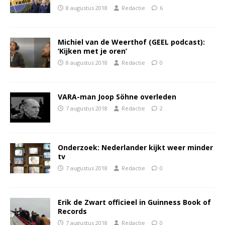
8 augustus 2018
Redactie
6
Michiel van de Weerthof (GEEL podcast):
‘Kijken met je oren’
8 augustus 2018
Redactie
0
VARA-man Joop Söhne overleden
7 augustus 2018
Redactie
2
Onderzoek: Nederlander kijkt weer minder
tv
7 augustus 2018
Redactie
0
Erik de Zwart officieel in Guinness Book of
Records
7 augustus 2018
Redactie
0