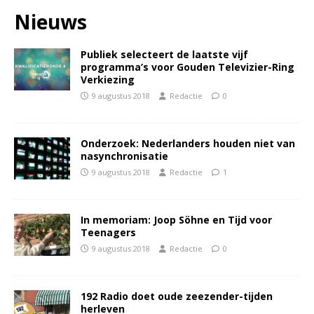
Nieuws
Publiek selecteert de laatste vijf
programma’s voor Gouden Televizier-Ring
Verkiezing
9 augustus 2018
Redactie
0
Onderzoek: Nederlanders houden niet van
nasynchronisatie
9 augustus 2018
Redactie
1
In memoriam: Joop Söhne en Tijd voor
Teenagers
9 augustus 2018
Redactie
0
192 Radio doet oude zeezender-tijden
herleven