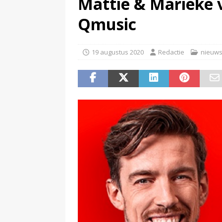
Mattie & Marieke v
maar mag dat niet vanwege haa
Qmusic
(
Spotify brengt advertentiemo
19 augustus 2020
Redactie
nieuw