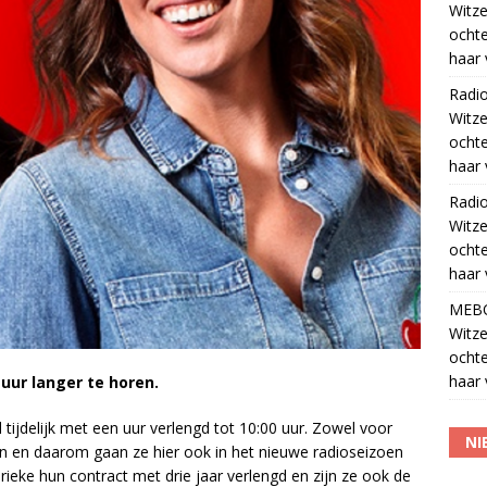
Witze
ocht
haar 
Radi
Witze
ocht
haar 
Radi
Witze
ocht
haar 
MEB
Witze
ocht
haar 
uur langer te horen.
tijdelijk met een uur verlengd tot 10:00 uur. Zowel voor
NI
llen en daarom gaan ze hier ook in het nieuwe radioseizoen
eke hun contract met drie jaar verlengd en zijn ze ook de