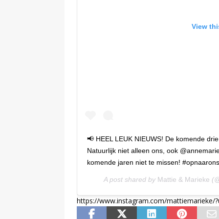
View th
📢 HEEL LEUK NIEUWS! De komende drie jaa
Natuurlijk niet alleen ons, ook @annemar
komende jaren niet te missen! #opnaarons5
A post shared by
Mattie & Marieke
(@
https://www.instagram.com/mattiemarieke/