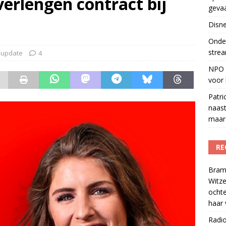
erlengen contract bij
geva
r veiligheid
)
Disne
del podcasts in gevaar met skipknop
)
Onder
strea
supdate
4
NPO S
voor 
Patri
naast
maar 
RE
Bram
Witze
ocht
haar 
Radi