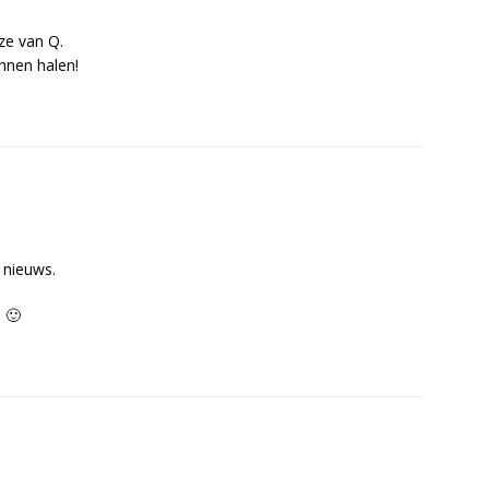
ze van Q.
nnen halen!
e nieuws.
 🙂