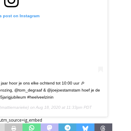
is post on Instagram
r hoor je ons elke ochtend tot 10:00 uur 🎉
ierozing, @tom_degraaf & @joejoestamstam hoef je de
jarigjubileum #heelveelzinin
mattiemarieke) on
Aug 18, 2020 at 11:33pm PDT
?utm_source=ig_embed