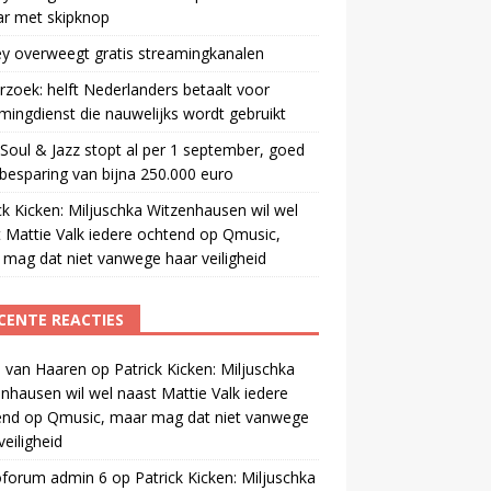
ar met skipknop
y overweegt gratis streamingkanalen
zoek: helft Nederlanders betaalt voor
mingdienst die nauwelijks wordt gebruikt
oul & Jazz stopt al per 1 september, goed
besparing van bijna 250.000 euro
ck Kicken: Miljuschka Witzenhausen wil wel
 Mattie Valk iedere ochtend op Qmusic,
mag dat niet vanwege haar veiligheid
CENTE REACTIES
 van Haaren
op
Patrick Kicken: Miljuschka
nhausen wil wel naast Mattie Valk iedere
end op Qmusic, maar mag dat niet vanwege
veiligheid
oforum admin 6
op
Patrick Kicken: Miljuschka