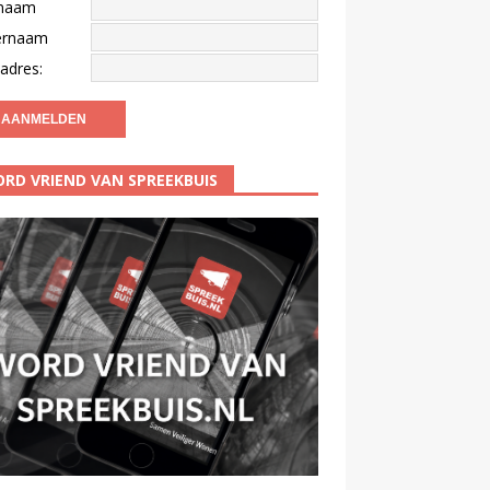
naam
ernaam
adres:
RD VRIEND VAN SPREEKBUIS