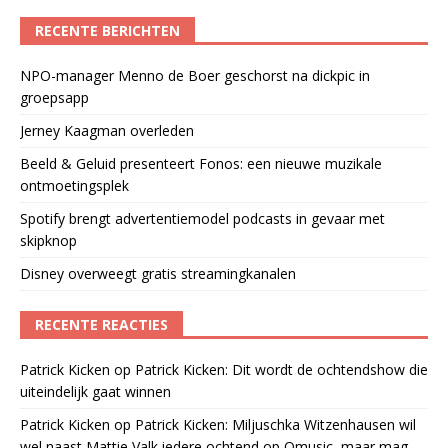
RECENTE BERICHTEN
NPO-manager Menno de Boer geschorst na dickpic in
groepsapp
Jerney Kaagman overleden
Beeld & Geluid presenteert Fonos: een nieuwe muzikale
ontmoetingsplek
Spotify brengt advertentiemodel podcasts in gevaar met
skipknop
Disney overweegt gratis streamingkanalen
RECENTE REACTIES
Patrick Kicken
op
Patrick Kicken: Dit wordt de ochtendshow die
uiteindelijk gaat winnen
Patrick Kicken
op
Patrick Kicken: Miljuschka Witzenhausen wil
wel naast Mattie Valk iedere ochtend op Qmusic, maar mag