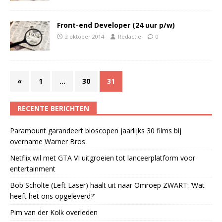
Front-end Developer (24 uur p/w)
2 oktober 2014
Redactie
0
«
1
…
30
31
RECENTE BERICHTEN
Paramount garandeert bioscopen jaarlijks 30 films bij
overname Warner Bros
Netflix wil met GTA VI uitgroeien tot lanceerplatform voor
entertainment
Bob Scholte (Left Laser) haalt uit naar Omroep ZWART: ‘Wat
heeft het ons opgeleverd?’
Pim van der Kolk overleden