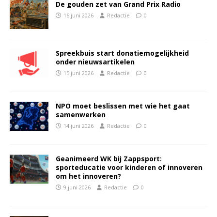
De gouden zet van Grand Prix Radio
16 juni 2026
Redactie
0
Spreekbuis start donatiemogelijkheid
onder nieuwsartikelen
15 juni 2026
Redactie
0
NPO moet beslissen met wie het gaat
samenwerken
14 juni 2026
Redactie
0
Geanimeerd WK bij Zappsport:
sporteducatie voor kinderen of innoveren
om het innoveren?
9 juni 2026
Redactie
0