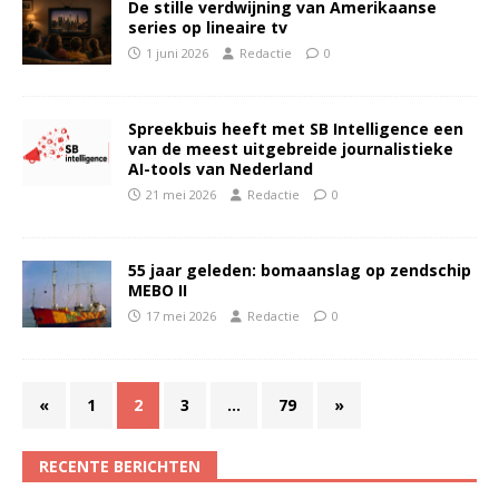
De stille verdwijning van Amerikaanse
series op lineaire tv
1 juni 2026
Redactie
0
Spreekbuis heeft met SB Intelligence een
van de meest uitgebreide journalistieke
AI-tools van Nederland
21 mei 2026
Redactie
0
55 jaar geleden: bomaanslag op zendschip
MEBO II
17 mei 2026
Redactie
0
«
1
2
3
…
79
»
RECENTE BERICHTEN