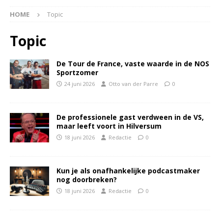
HOME
Topic
Topic
De Tour de France, vaste waarde in de NOS
Sportzomer
24 juni 2026
Otto van der Parre
0
De professionele gast verdween in de VS,
maar leeft voort in Hilversum
18 juni 2026
Redactie
0
Kun je als onafhankelijke podcastmaker
nog doorbreken?
18 juni 2026
Redactie
0