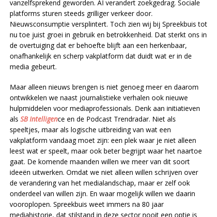
vanzelfsprekend geworden. AI verandert zoekgedrag. Sociale
platforms sturen steeds grilliger verkeer door.
Nieuwsconsumptie versplintert. Toch zien wij bij Spreekbuis tot
nu toe juist groei in gebruik en betrokkenheid. Dat sterkt ons in
de overtuiging dat er behoefte blijft aan een herkenbaar,
onafhankelijk en scherp vakplatform dat duidt wat er in de
media gebeurt.
Maar alleen nieuws brengen is niet genoeg meer en daarom
ontwikkelen we naast journalistieke verhalen ook nieuwe
hulpmiddelen voor mediaprofessionals. Denk aan initiatieven
als
SB Intelligen
ce en de Podcast Trendradar. Niet als
speeltjes, maar als logische uitbreiding van wat een
vakplatform vandaag moet zijn: een plek waar je niet alleen
leest wat er speelt, maar ook beter begrijpt waar het naartoe
gaat. De komende maanden willen we meer van dit soort
ideeën uitwerken. Omdat we niet alleen willen schrijven over
de verandering van het medialandschap, maar er zelf ook
onderdeel van willen zijn. En waar mogelijk willen we daarin
vooroplopen. Spreekbuis weet immers na 80 jaar
mediahistorie, dat stilstand in deze sector nooit een optie is