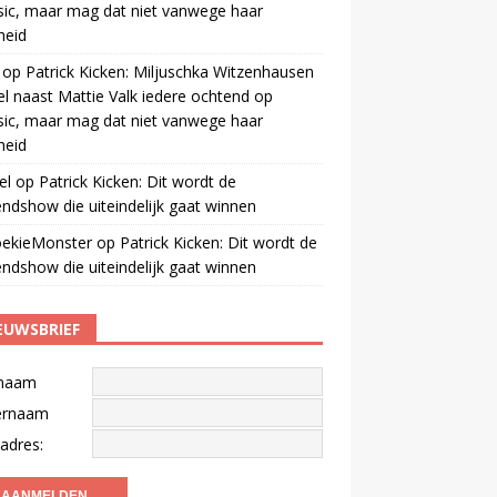
ic, maar mag dat niet vanwege haar
gheid
op
Patrick Kicken: Miljuschka Witzenhausen
el naast Mattie Valk iedere ochtend op
ic, maar mag dat niet vanwege haar
gheid
el
op
Patrick Kicken: Dit wordt de
ndshow die uiteindelijk gaat winnen
oekieMonster
op
Patrick Kicken: Dit wordt de
ndshow die uiteindelijk gaat winnen
EUWSBRIEF
naam
ernaam
adres: