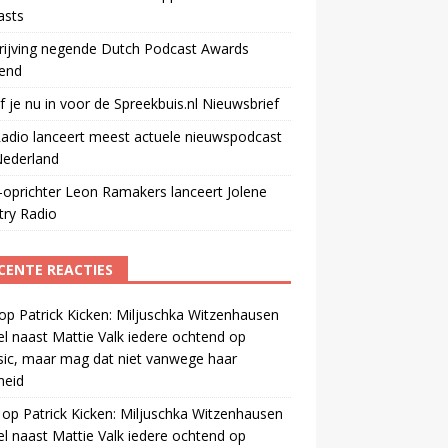
asts
rijving negende Dutch Podcast Awards
end
jf je nu in voor de Spreekbuis.nl Nieuwsbrief
adio lanceert meest actuele nieuwspodcast
Nederland
oprichter Leon Ramakers lanceert Jolene
try Radio
CENTE REACTIES
op
Patrick Kicken: Miljuschka Witzenhausen
el naast Mattie Valk iedere ochtend op
ic, maar mag dat niet vanwege haar
gheid
op
Patrick Kicken: Miljuschka Witzenhausen
el naast Mattie Valk iedere ochtend op