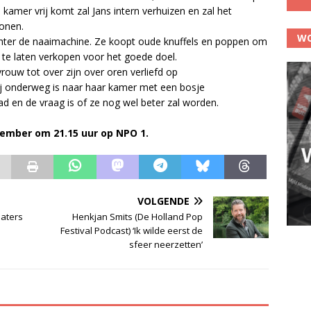
amer vrij komt zal Jans intern verhuizen en zal het
wonen.
WO
chter de naaimachine. Ze koopt oude knuffels en poppen om
p te laten verkopen voor het goede doel.
vrouw tot over zijn over oren verliefd op
ij onderweg is naar haar kamer met een bosje
d en de vraag is of ze nog wel beter zal worden.
ember om 21.15 uur op NPO 1.
VOLGENDE
eaters
Henkjan Smits (De Holland Pop
Festival Podcast) ‘Ik wilde eerst de
sfeer neerzetten’