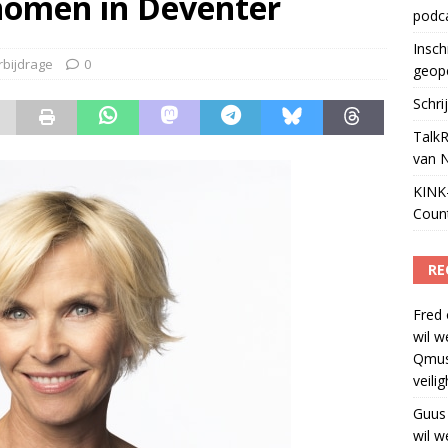
nomen in Deventer
podc
ls apparaat voor podcasts
)
Insch
rbijdrage
0
geop
Schri
TalkR
van 
KINK-
Coun
RE
Fred
wil w
Qmus
veili
Guus
wil w