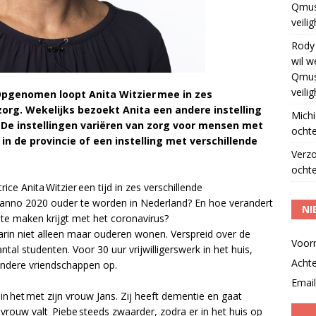
Qmus
veili
Rody
wil w
Qmus
veili
Opgenomen loopt Anita Witzier mee in zes
zorg. Wekelijks bezoekt Anita een andere instelling
Michi
. De instellingen variëren van zorg voor mensen met
ochte
in de provincie of een instelling met verschillende
Verz
ochte
ce Anita Witzier een tijd in zes verschillende
m anno 2020 ouder te worden in Nederland? En hoe verandert
NI
 te maken krijgt met het coronavirus?
in niet alleen maar ouderen wonen. Verspreid over de
Voor
al studenten. Voor 30 uur vrijwilligerswerk in het huis,
Acht
zondere vriendschappen op.
Email
in het met zijn vrouw Jans. Zij heeft dementie en gaat
 vrouw valt Piebe steeds zwaarder, zodra er in het huis op