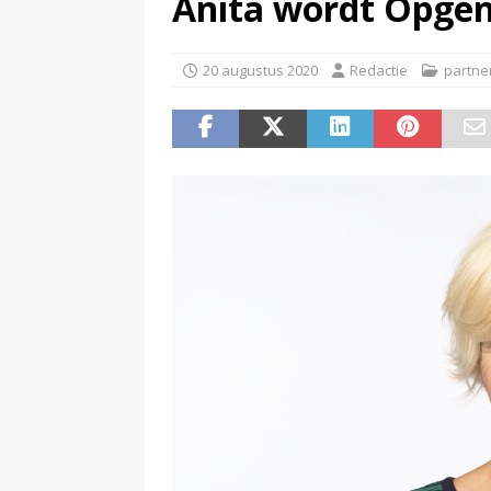
Anita wordt Opge
(
Televisie wint snel terrein a
20 augustus 2020
Redactie
partne