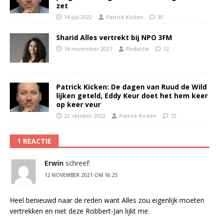
zet
14 juli 2022
Patrick Kicken
30
Sharid Alles vertrekt bij NPO 3FM
16 november 2021
Redactie
12
Patrick Kicken: De dagen van Ruud de Wild
lijken geteld, Eddy Keur doet het hem keer
op keer veur
22 oktober 2022
Patrick Kicken
72
1 REACTIE
Erwin
schreef:
12 NOVEMBER 2021 OM 16:25
Heel benieuwd naar de reden want Alles zou eigenlijk moeten
vertrekken en niet deze Robbert-Jan lijkt me.