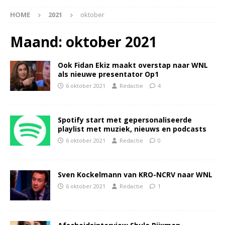
HOME
2021
oktober
Maand:
oktober 2021
Ook Fidan Ekiz maakt overstap naar WNL
als nieuwe presentator Op1
6 oktober 2021
Redactie
4
Spotify start met gepersonaliseerde
playlist met muziek, nieuws en podcasts
6 oktober 2021
Redactie
0
Sven Kockelmann van KRO-NCRV naar WNL
6 oktober 2021
Redactie
1