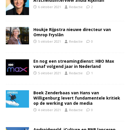
Afscheidsinterview Shula Rijxman
6 oktober 2021
Redactie
2
Houkje Rijpstra nieuwe directeur van
Omrop Fryslân
5 oktober 2021
Redactie
0
En nog een streamingdienst: HBO Max
vanaf volgend jaar in Nederland
5 oktober 2021
Redactie
1
Boek Zenderbaas van Hans van
Willigenburg levert fundamentele kritiek
op de werking van de media
4 oktober 2021
Redactie
0
Androidworld, iCulture en BNR lanceren