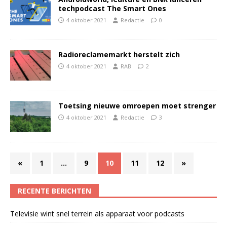
techpodcast The Smart Ones
4 oktober 2021
Redactie
0
Radioreclamemarkt herstelt zich
4 oktober 2021
RAB
2
Toetsing nieuwe omroepen moet strenger
4 oktober 2021
Redactie
3
«
1
…
9
10
11
12
»
RECENTE BERICHTEN
Televisie wint snel terrein als apparaat voor podcasts