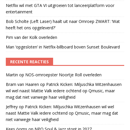
Netflix wil met GTA VI uitgroeien tot lanceerplatform voor
entertainment
Bob Scholte (Left Laser) haalt uit naar Omroep ZWART: ‘Wat
heeft het ons opgeleverd?’
Pim van der Kolk overleden
Man ‘opgesloten’ in Netflix-billboard boven Sunset Boulevard
RECENTE REACTIES
Martin
op
NOS-omroepster Noortje Roll overleden
Bram van Haaren
op
Patrick Kicken: Miljuschka Witzenhausen
wil wel naast Mattie Valk iedere ochtend op Qmusic, maar
mag dat niet vanwege haar veiligheid
Jeffrey
op
Patrick Kicken: Miljuschka Witzenhausen wil wel
naast Mattie Valk iedere ochtend op Qmusic, maar mag dat
niet vanwege haar veiligheid
Kees öoms
op
NPO Soul & Jazz stopt in 2027