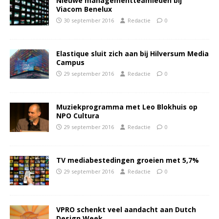
Nieuwe managementteamleden bij
Viacom Benelux
30 september 2016
Redactie
0
Elastique sluit zich aan bij Hilversum Media
Campus
29 september 2016
Redactie
0
Muziekprogramma met Leo Blokhuis op
NPO Cultura
29 september 2016
Redactie
0
TV mediabestedingen groeien met 5,7%
29 september 2016
Redactie
0
VPRO schenkt veel aandacht aan Dutch
Design Week