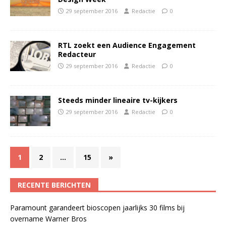
29 september 2016
Redactie
0
RTL zoekt een Audience Engagement
Redacteur
29 september 2016
Redactie
0
Steeds minder lineaire tv-kijkers
29 september 2016
Redactie
0
1
2
…
15
»
RECENTE BERICHTEN
Paramount garandeert bioscopen jaarlijks 30 films bij
overname Warner Bros