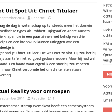
Patri
ht Uit Spot Uit: Chriet Titulaer
Witze
ocht
 september 2014
Redactie
0
haar 
ag de dag is wetenschap op tv steeds meer het domein
Rick
oedlachse types als Robbert Dijkgraaf en André Kuipers.
ochte
ie knapen die in een paar zinnen met behulp van drie
clips en een kroonkurk kunnen uitleggen wat een
KM
o
deeltje is.
wil w
er had je Chriet Titulaer. Die was niet zo vlot. Hij zou het bij
Qmus
ijs aan tafel niet zo goed gedaan hebben. Maar hij had wel
veili
aard. Een baard waar eigenlijk een snor bij zou moeten
, maar Chriet verdomde het om die te laten staan.
NI
 verder]
Voor
tual Reality voor omroepen
Acht
 september 2014
Redactie
1
Email
msterdamse startup Wemakevr heeft een camerasysteem
ikkeld waarmee films gemaakt kunnen worden die mensen