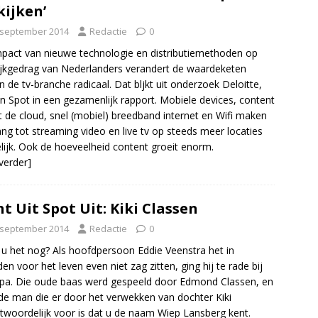
kijken’
 september 2014
Redactie
0
pact van nieuwe technologie en distributiemethoden op
ijkgedrag van Nederlanders verandert de waardeketen
n de tv-branche radicaal. Dat bljkt uit onderzoek Deloitte,
n Spot in een gezamenlijk rapport. Mobiele devices, content
t de cloud, snel (mobiel) breedband internet en Wifi maken
ng tot streaming video en live tv op steeds meer locaties
ijk. Ook de hoeveelheid content groeit enorm.
 verder]
ht Uit Spot Uit: Kiki Classen
 september 2014
Redactie
0
u het nog? Als hoofdpersoon Eddie Veenstra het in
den voor het leven even niet zag zitten, ging hij te rade bij
opa. Die oude baas werd gespeeld door Edmond Classen, en
s de man die er door het verwekken van dochter Kiki
twoordelijk voor is dat u de naam Wiep Lansberg kent.