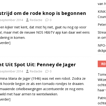
van 
tuele nieuwspodcast van Nederland
)
KINK-
strijd om de rode knop is begonnen
Coun
 september 2014
Redactie
0
Peter
en kijker niet kent, dat mist hij niet, gaat nu nog op voor
V, maar met de nieuwe NOS HbbTV app kan daar wel eens
Strea
dering in komen.
in o
 verder]
NPO-
dickp
ht Uit Spot Uit: Penney de Jager
RE
 september 2014
Redactie
0
Tom
mina Maria de Jager (1946) was net een robot. Zodra ze
Witze
k hoorde begon ze als een tornado rondjes te draaien.
ocht
maaiende cirkelbewegingen accentueerde ze nog eens
haar 
wild met haar armen te wentelwieken.
Patri
 verder]
ochte