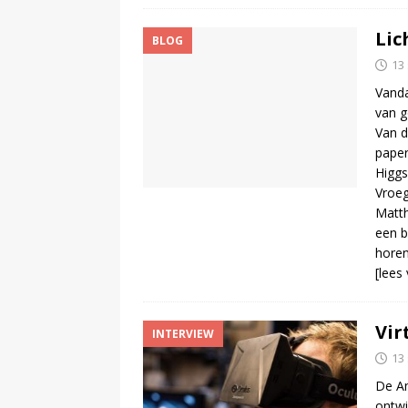
Lic
BLOG
13
Vanda
van g
Van d
paper
Higgs
Vroeg
Matth
een b
horen
[lees
Vir
INTERVIEW
13
De A
ontw