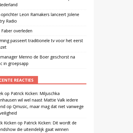
Nederland
oprichter Leon Ramakers lanceert Jolene
try Radio
 Faber overleden
ming passeert traditionele tv voor het eerst
mzet
manager Menno de Boer geschorst na
ic in groepsapp
CENTE REACTIES
ek
op
Patrick Kicken: Miljuschka
nhausen wil wel naast Mattie Valk iedere
end op Qmusic, maar mag dat niet vanwege
veiligheid
ck Kicken
op
Patrick Kicken: Dit wordt de
ndshow die uiteindelijk gaat winnen