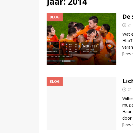
Jaar:
2014
(
TalkRadio lanceert meest ac
De 
BLOG
21
Wat e
HbbT
veran
[lees
Lic
BLOG
21
Wilhe
muzie
Haar 
door 
[lees