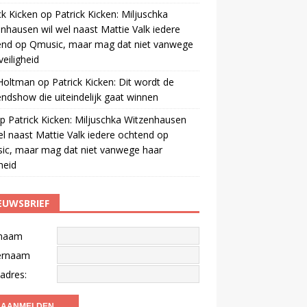
ck Kicken
op
Patrick Kicken: Miljuschka
nhausen wil wel naast Mattie Valk iedere
end op Qmusic, maar mag dat niet vanwege
veiligheid
 Holtman
op
Patrick Kicken: Dit wordt de
ndshow die uiteindelijk gaat winnen
p
Patrick Kicken: Miljuschka Witzenhausen
el naast Mattie Valk iedere ochtend op
ic, maar mag dat niet vanwege haar
gheid
EUWSBRIEF
naam
ernaam
adres: