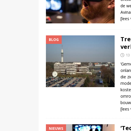
de we
Avin
[lees
Tre
BLOG
ve
13
‘Gemo
onlan
die z
moder
koste
omroe
bouwe
[lees
‘Te
NIEUWS