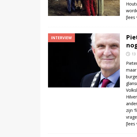
Houtv
worde
[lees
Pie
INTERVIEW
nog
13
Piete
maar 
burge
glans
Volks
Hilve
ander
zijn 
vrage
[lees