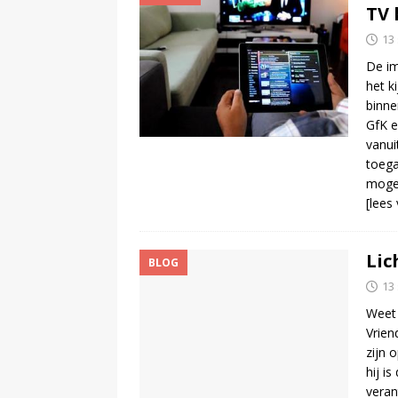
TV 
13
De im
het k
binne
GfK e
vanui
toega
mogel
[lees
Lic
BLOG
13
Weet 
Vrien
zijn 
hij i
veran