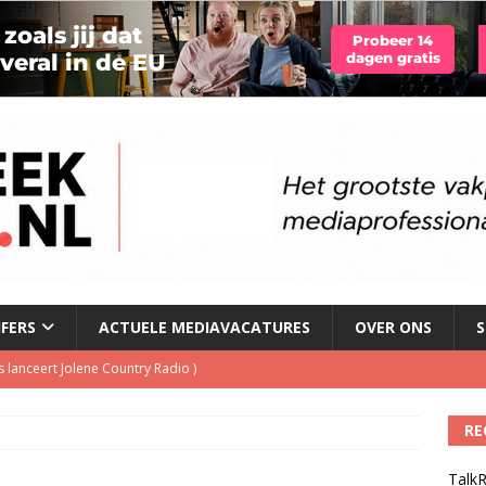
JFERS
ACTUELE MEDIAVACATURES
OVER ONS
S
 lanceert Jolene Country Radio
)
RE
le tv voor het eerst in omzet
)
TalkR
geschorst na dickpic in groepsapp
)