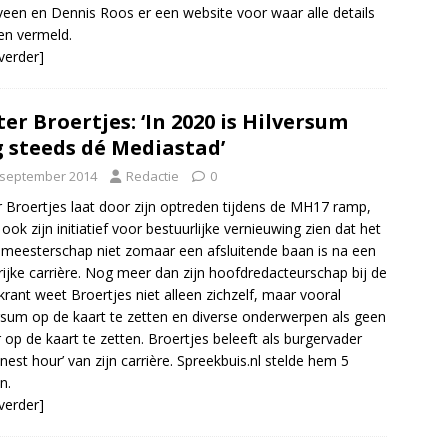
een en Dennis Roos er een website voor waar alle details
n vermeld.
 verder]
ter Broertjes: ‘In 2020 is Hilversum
 steeds dé Mediastad’
 september 2014
Redactie
0
r Broertjes laat door zijn optreden tijdens de MH17 ramp,
ook zijn initiatief voor bestuurlijke vernieuwing zien dat het
meesterschap niet zomaar een afsluitende baan is na een
rijke carrière. Nog meer dan zijn hoofdredacteurschap bij de
krant weet Broertjes niet alleen zichzelf, maar vooral
rsum op de kaart te zetten en diverse onderwerpen als geen
 op de kaart te zetten. Broertjes beleeft als burgervader
‘finest hour’ van zijn carrière. Spreekbuis.nl stelde hem 5
n.
 verder]