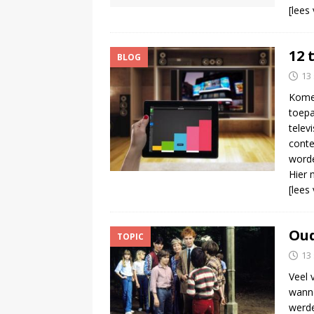
[lees
12 
BLOG
13
Komen
toepa
telev
conte
word
Hier 
[lees
Oud
TOPIC
13
Veel 
wanne
werde