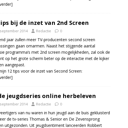
 verder]
tips bij de inzet van 2nd Screen
 september 2014
Redactie
0
d jaar zullen meer TV-producenten second screen
ssingen gaan omarmen. Naast het stijgende aantal
isie programma’s met 2nd screen mogelijkheden, zal ook de
nt op het grote scherm beter op de interactie met de kijker
en aangepast.
mijn 12 tips voor de inzet van Second Screen:
 verder]
e jeugdseries online herbeleven
 september 2014
Redactie
0
veertigers van nu waren in hun jeugd aan de buis gekluisterd
er de tv-series Thomas & Senior en De Zevensprong
n uitgezonden. Uit jeugdsentiment lanceerden Robbert