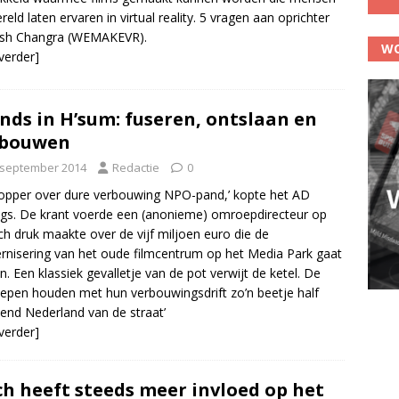
reld laten ervaren in virtual reality. 5 vragen aan oprichter
ash Changra (WEMAKEVR).
WO
 verder]
nds in H’sum: fuseren, ontslaan en
rbouwen
 september 2014
Redactie
0
pper over dure verbouwing NPO-pand,’ kopte het AD
gs. De krant voerde een (anonieme) omroepdirecteur op
ich druk maakte over de vijf miljoen euro die de
nisering van het oude filmcentrum op het Media Park gaat
n. Een klassiek gevalletje van de pot verwijt de ketel. De
pen houden met hun verbouwingsdrift zo’n beetje half
nd Nederland van de straat’
 verder]
ch heeft steeds meer invloed op het