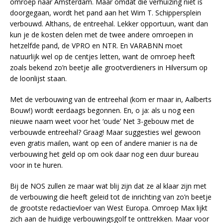
omroep naar Amsterdam. Maar omdat die verhuizing niet is
doorgegaan, wordt het pand aan het Wim T. Schippersplein
verbouwd. Althans, de entreehal. Lekker opportuun, want dan
kun je de kosten delen met de twee andere omroepen in
hetzelfde pand, de VPRO en NTR. En VARABNN moet
natuurlijk wel op de centjes letten, want de omroep heeft
zoals bekend zo’n beetje alle grootverdieners in Hilversum op
de loonlijst staan.
Met de verbouwing van de entreehal (kom er maar in, Aalberts
Bouw!) wordt eerdaags begonnen. En, o ja: als u nog een
nieuwe naam weet voor het ‘oude’ Net 3-gebouw met de
verbouwde entreehal? Graag! Maar suggesties wel gewoon
even gratis mailen, want op een of andere manier is na de
verbouwing het geld op om ook daar nog een duur bureau
voor in te huren.
Bij de NOS zullen ze maar wat blij zijn dat ze al klaar zijn met
de verbouwing die heeft geleid tot de inrichting van zo’n beetje
de grootste redactievloer van West Europa. Omroep Max lijkt
zich aan de huidige verbouwingsgolf te onttrekken. Maar voor