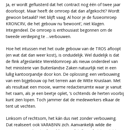
Ja, er wordt gefluisterd dat het contract nog één of twee jaar
doorloopt. Maar heeft de omroep dat dan afgekocht? Wordt
gewoon betaald? Het blijft vaag. Al hoor je de fusieomroep
KRONCRV, die het gebouw nu ‘bewoont’, niet klagen.
Integendeel. De omroep is enthousiast begonnen om de
tweede verdieping te …verbouwen.
Hoe het intussen met het oude gebouw van de TROS afloopt
(en wat dat dan weer kost), is onduidelijk. Wel duidelijk is dat
de flink afgeslankte Wereldomroep als nieuw onderdeel van
het ministerie van Buitenlandse Zaken natuurlijk niet in een
lullig kantoorpandje door kon. De oplossing: een verbouwing
van een bijgebouw op het terrein aan de Witte Kruislaan. Met
als resultaat een mooie, warme redactieruimte waar je vanuit
het raam, als je een beetje oplet, ’s ochtends de herten voorbij
kunt zien lopen. Toch jammer dat de medewerkers elkaar de
tent uit vechten.
Linksom of rechtsom, het kán dus niet zonder verbouwing.
Dat realiseert ook VARABNN zich. Aanvankelijk wilde die