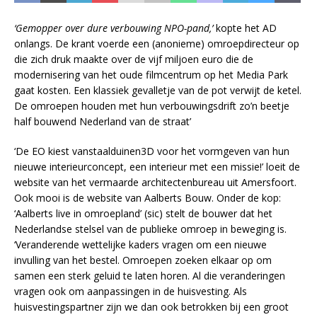
‘Gemopper over dure verbouwing NPO-pand,’
kopte het AD
onlangs. De krant voerde een (anonieme) omroepdirecteur op
die zich druk maakte over de vijf miljoen euro die de
modernisering van het oude filmcentrum op het Media Park
gaat kosten. Een klassiek gevalletje van de pot verwijt de ketel.
De omroepen houden met hun verbouwingsdrift zo’n beetje
half bouwend Nederland van de straat’
‘De EO kiest vanstaalduinen3D voor het vormgeven van hun
nieuwe interieurconcept, een interieur met een missie!’ loeit de
website van het vermaarde architectenbureau uit Amersfoort.
Ook mooi is de website van Aalberts Bouw. Onder de kop:
‘Aalberts live in omroepland’ (sic) stelt de bouwer dat het
Nederlandse stelsel van de publieke omroep in beweging is.
‘Veranderende wettelijke kaders vragen om een nieuwe
invulling van het bestel. Omroepen zoeken elkaar op om
samen een sterk geluid te laten horen. Al die veranderingen
vragen ook om aanpassingen in de huisvesting. Als
huisvestingspartner zijn we dan ook betrokken bij een groot