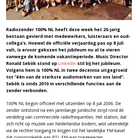
Radiozender 100% NL heeft deze week het 20-jarig
bestaan gevierd met medewerkers, luisteraars en oud-
collega’s. Hoewel de officiële verjaardag pas op 8 juli
valt, is ervoor gekozen het jubileum nu al te vieren
vanwege de komende vakantieperiode. Music Director
Ronald Sebök stond op
LinkedIn
stil bij het jubileum.
Volgens hem is 100% NL in twee decennia uitgegroeid
tot “één van de sterkste audiomerken van ons land”.
Sebök is sinds 2010 in verschillende functies aan de
zender verbonden.
100% NL begon officieel met uitzenden op 8 juli 2006. De
zender ontstond na een jarenlange juridische strijd rond de
verdeling van commerciële radiofrequenties. Het station, dat
zich richt op muziek van Nederlandse bodem, wist uiteindelijk
via de rechter toegang te krijgen tot het landelijke FM-kavel
dat oorspronkelijk aan RTL FM was toegewezen.