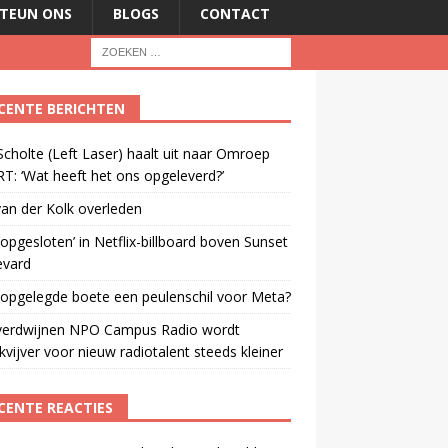
TEUN ONS
BLOGS
CONTACT
CENTE BERICHTEN
cholte (Left Laser) haalt uit naar Omroep
: ‘Wat heeft het ons opgeleverd?’
an der Kolk overleden
opgesloten’ in Netflix-billboard boven Sunset
evard
 opgelegde boete een peulenschil voor Meta?
verdwijnen NPO Campus Radio wordt
vijver voor nieuw radiotalent steeds kleiner
CENTE REACTIES