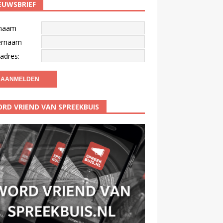
EUWSBRIEF
naam
ernaam
adres:
RD VRIEND VAN SPREEKBUIS