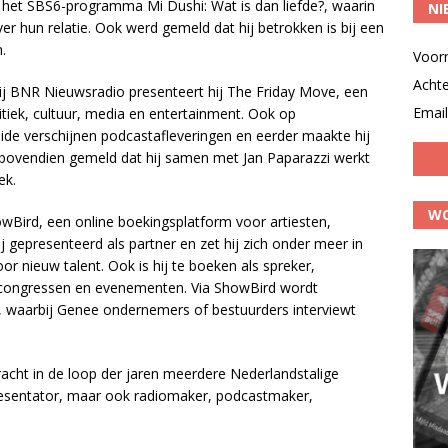
r het SBS6-programma Mi Dushi: Wat is dan liefde?, waarin
NI
er hun relatie. Ook werd gemeld dat hij betrokken is bij een
.
Voor
Acht
 Bij BNR Nieuwsradio presenteert hij The Friday Move, een
Email
iek, cultuur, media en entertainment. Ook op
side verschijnen podcastafleveringen en eerder maakte hij
 bovendien gemeld dat hij samen met Jan Paparazzi werkt
ek.
WO
owBird, een online boekingsplatform voor artiesten,
j gepresenteerd als partner en zet hij zich onder meer in
r nieuw talent. Ook is hij te boeken als spreker,
, congressen en evenementen. Via ShowBird wordt
waarbij Genee ondernemers of bestuurders interviewt
racht in de loop der jaren meerdere Nederlandstalige
presentator, maar ook radiomaker, podcastmaker,