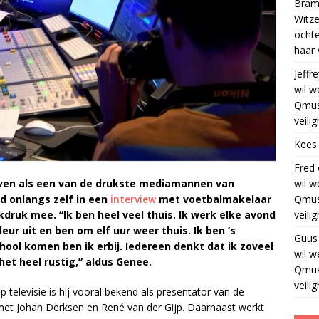
Bram
Witze
ocht
haar 
Jeffre
wil w
Qmus
veili
Kees
Fred
wil w
ven als een van de drukste mediamannen van
Qmus
d onlangs zelf in een
interview
met voetbalmakelaar
veili
kdruk mee. “Ik ben heel veel thuis. Ik werk elke avond
ur uit en ben om elf uur weer thuis. Ik ben ’s
Guus
hool komen ben ik erbij. Iedereen denkt dat ik zoveel
wil w
het heel rustig,” aldus Genee.
Qmus
veili
 Op televisie is hij vooral bekend als presentator van de
met Johan Derksen en René van der Gijp. Daarnaast werkt