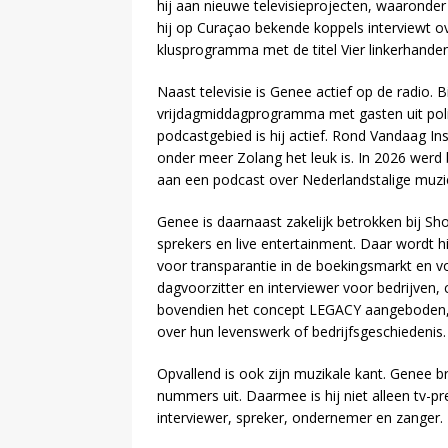
hij aan nieuwe televisieprojecten, waaronde
hij op Curaçao bekende koppels interviewt ov
klusprogramma met de titel Vier linkerhanden
Naast televisie is Genee actief op de radio.
vrijdagmiddagprogramma met gasten uit polit
podcastgebied is hij actief. Rond Vandaag In
onder meer Zolang het leuk is. In 2026 werd
aan een podcast over Nederlandstalige muzi
Genee is daarnaast zakelijk betrokken bij Sh
sprekers en live entertainment. Daar wordt hi
voor transparantie in de boekingsmarkt en voo
dagvoorzitter en interviewer voor bedrijven
bovendien het concept LEGACY aangeboden, 
over hun levenswerk of bedrijfsgeschiedenis.
Opvallend is ook zijn muzikale kant. Genee b
nummers uit. Daarmee is hij niet alleen tv-
interviewer, spreker, ondernemer en zanger.