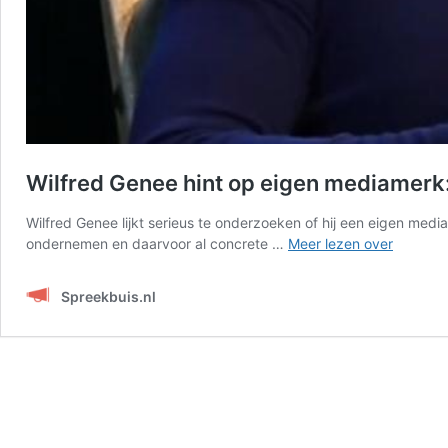
Wilfred Genee hint op eigen mediamerk: 
Wilfred Genee lijkt serieus te onderzoeken of hij een eigen media
Wilfred
ondernemen en daarvoor al concrete …
Meer lezen over
Genee
hint
Spreekbuis.nl
op
eigen
mediame
“Het
is
een
serieuze