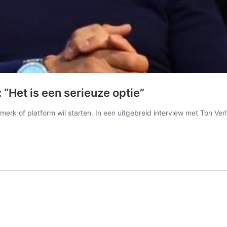
“Het is een serieuze optie”
merk of platform wil starten. In een uitgebreid interview met Ton Ver
rk: