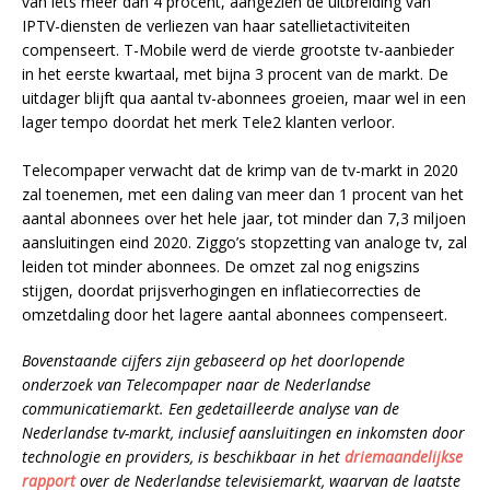
van iets meer dan 4 procent, aangezien de uitbreiding van
IPTV-diensten de verliezen van haar satellietactiviteiten
compenseert. T-Mobile werd de vierde grootste tv-aanbieder
in het eerste kwartaal, met bijna 3 procent van de markt. De
uitdager blijft qua aantal tv-abonnees groeien, maar wel in een
lager tempo doordat het merk Tele2 klanten verloor.
Telecompaper verwacht dat de krimp van de tv-markt in 2020
zal toenemen, met een daling van meer dan 1 procent van het
aantal abonnees over het hele jaar, tot minder dan 7,3 miljoen
aansluitingen eind 2020. Ziggo’s stopzetting van analoge tv, zal
leiden tot minder abonnees. De omzet zal nog enigszins
stijgen, doordat prijsverhogingen en inflatiecorrecties de
omzetdaling door het lagere aantal abonnees compenseert.
Bovenstaande cijfers zijn gebaseerd op het doorlopende
onderzoek van Telecompaper naar de Nederlandse
communicatiemarkt. Een gedetailleerde analyse van de
Nederlandse tv-markt, inclusief aansluitingen en inkomsten door
technologie en providers, is beschikbaar in het
driemaandelijkse
rapport
over de Nederlandse televisiemarkt, waarvan de laatste