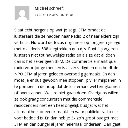
Michel
schreef:
7 OKTOBER 2022 OM 11:40
Slaat echt nergens op wat je zegt. 3FM omdat de
luisteraars die ze hadden naar Radio 2 of naar elders zijn
verhuist. Nu word de focus nog meer op jongeren gelegd
met o.a. deels 538 leegtrekken qua dj’s. Punt 1 jongeren
luisteren niet tot nauwelijks radio en als ze dat al doen
dan is het zeker geen 3FM. De commerciële markt qua
radio voor jonge mensen is al verzadigd en dus heeft de
NPO 3FM al jaren geleden overbodig gemaakt. En dan
moet je er dus gewoon mee stoppen i.p.v. er miljoenen in
te pompen in de hoop dat de luisteraars wel terugkomen
of overstappen. Wat ze niet gaan doen. Overigens willen
ze ook graag concurreren met die commerciële
radiozenders met een heel ongelijk budget wat het
allemaal heel oneerlijk maakt en waar publieke radio niet
voor bedoeld is. En dan heb je 3x zo’n groot budget met
3FM en dan bungel al jaren helemaal onderaan. Dan gaat