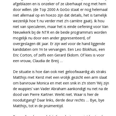
afgeblazen en is onzeker of ze überhaupt nog met hem
door willen. (de Top 2000 A GoGo staat er nog helemaal
niet allemaal op en hoezo zijn dat details, het is tamelijk
wezenlijk hoe ’t nu verder met z’n carrière gaat). Ik hou
niet van speculeren, maar het is einde oefening voor Van
Nieuwkerk bij de NTR en de beide programma’s worden
mogelijk nu door een ander gepresenteerd, of
overgeslagen dit jaar. Er zijn wel voor de hand liggende
kandidaten om ‘m te vervangen. Een Leo Blokhuis, een
Eric Corton, of zelfs een Gerard Ekdom. Of kies is voor
een vrouw, Claudia de Breij …
De situatie is hoe dan ook niet geloofwaardig als straks
Matthijs met Kerst met een vrolijk gezicht een arm slaat
om barvrouw Monica en met een snik in z’n stem ‘Wij zijn
de wuppies’ van Vader Abraham aankondigt nu net na de
dood van Pierre Kartner. Werkt niet. Waar is hier de
nooduitgang? Daar links, derde deur rechts … Bye, bye
Matthijs, tot in de pruimentijd.