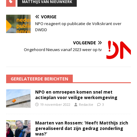
MATTHIJS VAN NIEUWKERK
VORIGE
NPO reageert op publicatie de Volkskrant over
DWDD
VOLGENDE
Ongehoord Nieuws vanaf 2023 weer op tv
GERELATEERDE BERICHTEN
NPO en omroepen komen snel met
actieplan voor veilige werkomgeving
19 november 2022
Redactie
3
Maarten van Rossem: ‘Heeft Matthijs zich
gerealiseerd dat zijn gedrag zonderling
was?’