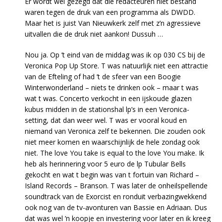
Er wordt wel gezegd dat die redacteuren niet bestand
waren tegen de druk van een programma als DWDD.
Maar het is juist Van Nieuwkerk zelf met z’n agressieve
uitvallen die de druk niet aankon! Dussuh …
Nou ja. Op ’t eind van de middag was ik op 030 CS bij de
Veronica Pop Up Store. T was natuurlijk niet een attractie
van de Efteling of had ’t de sfeer van een Boogie
Winterwonderland – niets te drinken ook – maar t was
wat t was. Concerto verkocht in een ijskoude glazen
kubus midden in de stationshal lp’s in een Veronica-
setting, dat dan weer wel. T was er vooral koud en
niemand van Veronica zelf te bekennen. Die zouden ook
niet meer komen en waarschijnlijk de hele zondag ook
niet. The love You take is equal to the love You make. Ik
heb als herinnering voor 5 euro de lp Tubular Bells
gekocht en wat t begin was van t fortuin van Richard –
Island Records – Branson. T was later de onheilspellende
soundtrack van de Exorcist en ronduit verbazingwekkend
ook nog van de tv-avonturen van Bassie en Adriaan. Dus
dat was wel ’n koopje en investering voor later en ik kreeg