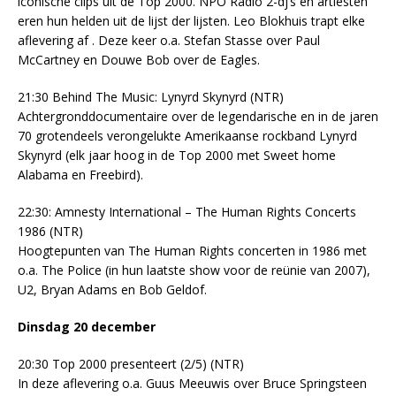
iconische clips uit de Top 2000. NPO Radio 2-dj’s en artiesten
eren hun helden uit de lijst der lijsten. Leo Blokhuis trapt elke
aflevering af . Deze keer o.a. Stefan Stasse over Paul
McCartney en Douwe Bob over de Eagles.
21:30 Behind The Music: Lynyrd Skynyrd (NTR)
Achtergronddocumentaire over de legendarische en in de jaren
70 grotendeels verongelukte Amerikaanse rockband Lynyrd
Skynyrd (elk jaar hoog in de Top 2000 met Sweet home
Alabama en Freebird).
22:30: Amnesty International – The Human Rights Concerts
1986 (NTR)
Hoogtepunten van The Human Rights concerten in 1986 met
o.a. The Police (in hun laatste show voor de reünie van 2007),
U2, Bryan Adams en Bob Geldof.
Dinsdag 20 december
20:30 Top 2000 presenteert (2/5) (NTR)
In deze aflevering o.a. Guus Meeuwis over Bruce Springsteen