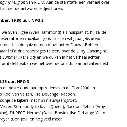
ing my religion
van R.E.M. Aan de stamtafel een verhaal over
l achter de antwoordliedjes horen.
mber, 19.30 uur, NPO 3
we Sven Figee (Sven Hammond) als huispianist, hij zal de
esentator en muzikant Joris Linssen wil graag
Als je wint
mmer 1. In de quiz nemen muzikanten Douwe Bob en
aar liefst drie reportages te zien, over de Dirty Dancing hit
’s
Summer in the city
en we duiken in het verhaal achter
stamtafel hebben we het over de ons dit jaar ontvallen held
.35 uur, NPO 3
op de beste oudejaarsoptredens van de Top 2000 en
ls Roel van Velzen, Ilse DeLange, Racoon,
sonjé de kijkers met hun nieuwjaarsgroet.
Velzen ‘Somebody to love’ (Queen), Racoon ‘Rehab’ (Amy
play), DI-RECT ‘Heroes’ (David Bowie), Ilse DeLange ‘Calm
rayer’ (Bon Jovi) en nog veel meer!