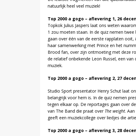
natuurlijk heel veel muziek!
Top 2000 a gogo – aflevering 1, 26 dece
Topkok Julius Jaspers laat ons weten waar
1 zou moeten staan. In de quiz nemen twee 
gaan over één van de eerste rapplaten ooit,
haar samenwerking met Prince en het num
Brood fan, over zijn ontmoeting met deze roc
de relatief onbekende Leon Russel, een van 
muziek.
Top 2000 a gogo – aflevering 2, 27 dece
Studio Sport presentator Henry Schut laat
belangrijk voor hem is. In de quiz nemen pre
tegen elkaar op. De reportages gaan over d
van The Band die praat over
The weight
. Aan
geeft een muziekcollege over liedjes die art
Top 2000 a gogo – aflevering 3, 28 dece