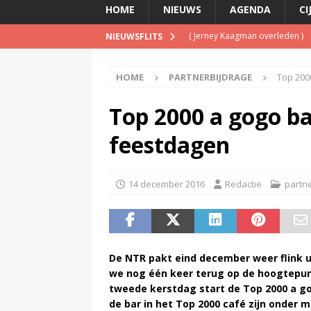
HOME
NIEUWS
AGENDA
CI
(
Jerney Kaagman overleden
)
NIEUWSFLITS
(
Beeld & Geluid presenteert 
HOME
PARTNERBIJDRAGE
Top 200
(
Spotify brengt advertentiemo
(
Disney overweegt gratis str
Top 2000 a gogo ba
(
NPO-manager Menno de Boer 
feestdagen
14 december 2016
Redactie
partn
De NTR pakt eind december weer flink u
we nog één keer terug op de hoogtepunt
tweede kerstdag start de Top 2000 a g
de bar in het Top 2000 café zijn onder 