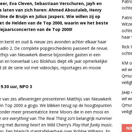
Patri
veer, Eva Cleven, Sebastiaan Verschuren, Jayh en
ochte
rs laten van zich horen: Ahmed Aboutaleb, Henry
line de Bruijn en Julius Jaspers. Wie willen zij op
Patri
met de Helden van de Top 2000, waarin we het beste
Witze
udejaarsconcerten van de Top 2000!
ocht
haar 
sen kerst en oud & nieuw zes avonden achter elkaar haar
Rick
O Radio 2. De complete popgeschiedenis passeert de revue.
ochte
hijs van Nieuwkerk diverse bijzondere gasten in een
un en toeverlaat Leo Blokhuis diept elk jaar opmerkelijke
KM
o
d zit de serie vol met videoclips, reportages en mooie
wil w
Qmus
veili
9.30 uur, NPO 3
Jaap
wil w
 van zes afleveringen presenteren Matthijs van Nieuwkerk
Qmus
aren Top 2000 a gogo. We blikken terug op de hoogtepunten
veili
onder meer presentatrice Irene Moors die in een mooi en
 are everything
van The Real Thing zo’n belangrijk nummer
berg met
Burning heart
en Wild Cherry’s
Play that funky music
.
NI
n. Een hilarisch stamtafelverhaal over Robbie Williams. En