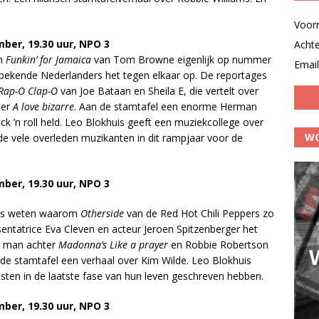
Voor
mber, 19.30 uur, NPO 3
Acht
om
Funkin’ for Jamaica
van Tom Browne eigenlijk op nummer
Email
bekende Nederlanders het tegen elkaar op. De reportages
Rap-O Clap-O
van Joe Bataan en Sheila E, die vertelt over
mer
A love bizarre
. Aan de stamtafel een enorme Herman
k ’n roll held. Leo Blokhuis geeft een muziekcollege over
WO
de vele overleden muzikanten in dit rampjaar voor de
mber, 19.30 uur, NPO 3
 ons weten waarom
Otherside
van de Red Hot Chili Peppers zo
sentatrice Eva Cleven en acteur Jeroen Spitzenberger het
e man achter
Madonna’s Like a prayer
en Robbie Robertson
 de stamtafel een verhaal over Kim Wilde. Leo Blokhuis
iesten in de laatste fase van hun leven geschreven hebben.
mber, 19.30 uur, NPO 3