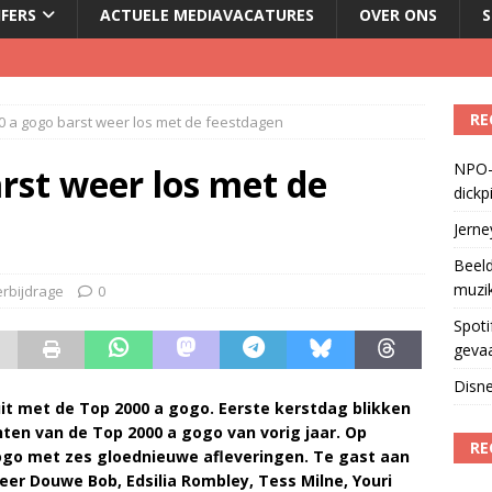
JFERS
ACTUELE MEDIAVACATURES
OVER ONS
S
Fonos: een nieuwe muzikale ontmoetingsplek
)
RE
0 a gogo barst weer los met de feestdagen
del podcasts in gevaar met skipknop
)
NPO-
eamingkanalen
)
rst weer los met de
dickp
geschorst na dickpic in groepsapp
)
Jern
Beeld
muzi
erbijdrage
0
Spoti
geva
Disne
it met de Top 2000 a gogo. Eerste kerstdag blikken
en van de Top 2000 a gogo van vorig jaar. Op
RE
ogo met zes gloednieuwe afleveringen. Te gast aan
meer Douwe Bob, Edsilia Rombley, Tess Milne, Youri