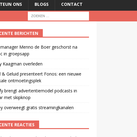
TEUN ONS
BLOGS
CONTACT
CENTE BERICHTEN
manager Menno de Boer geschorst na
ic in groepsapp
ey Kaagman overleden
 & Geluid presenteert Fonos: een nieuwe
kale ontmoetingsplek
fy brengt advertentiemodel podcasts in
ar met skipknop
y overweegt gratis streamingkanalen
CENTE REACTIES