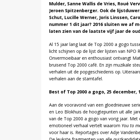
Mulder, Sanne Wallis de Vries, Roué Ver
Jeroen Spitzenberger. Ook de lijstduwe
Schut, Lucille Werner, Joris Linssen, Caro
nummer 1 dit jaar? 2016 sluiten we af 
laten zien van de laatste vijf jaar de o
Al 15 jaar lang laat de Top 2000 a gogo tus
licht schijnen op de lijst der lijsten van NP
Onvermoeibaar en enthousiast ontvangt Matt
bruisend Top 2000 café. En zijn muzikale ste
verhalen uit de popgeschiedenis op. Uiteraar
verhalen aan de stamtafel.
Best of Top 2000 a gogo, 25 december, 1
Aan de vooravond van een gloednieuwe serie
en Leo Blokhuis de hoogtepunten uit alle j
van de Top 2000 a gogo van vorig jaar. Met 
emotioneel verhaal vertelt waarom
You to me
voor haar is. Reportages over Adje Vanden
De leukste fragmenten van alle quizkandidate