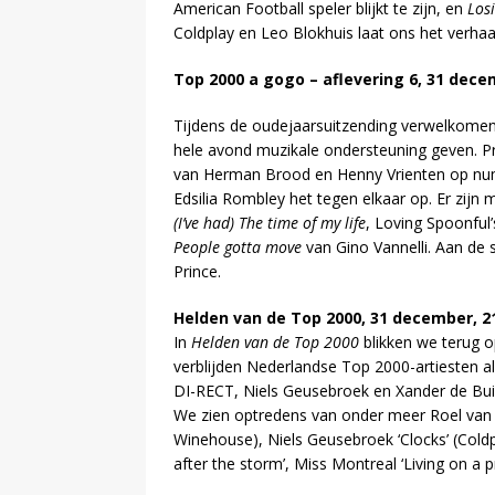
American Football speler blijkt te zijn, en
Los
Coldplay en Leo Blokhuis laat ons het verhaa
Top 2000 a gogo – aflevering 6, 31 dece
Tijdens de oudejaarsuitzending verwelkomen 
hele avond muzikale ondersteuning geven. Pr
van Herman Brood en Henny Vrienten op nu
Edsilia Rombley het tegen elkaar op. Er zijn m
(I’ve had) The time of my life
, Loving Spoonful
People gotta move
van Gino Vannelli. Aan de 
Prince.
Helden van de Top 2000, 31 december, 21
In
Helden van de Top 2000
blikken we terug 
verblijden Nederlandse Top 2000-artiesten a
DI-RECT, Niels Geusebroek en Xander de Bui
We zien optredens van onder meer Roel van 
Winehouse), Niels Geusebroek ‘Clocks’ (Cold
after the storm’, Miss Montreal ‘Living on a p