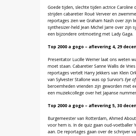
Goede tijden, slechte tijden actrice Caroline 
strijden cabaretier Roué Verveer en zwemme
reportages zien we Graham Nash over zijn lie
synthesizer-held Jean Michel Jarre over zijn s
een bijzondere ontmoeting met Lady Gaga.
Top 2000 a gogo – aflevering 4, 29 dece
Presentator Lucille Werner laat ons weten
moet staan. Cabaretier Sanne Wallis de Vries
reportages vertelt Harry Jekkers van Klein Ork
van Sylvester Stallone was op Survior’s
Eye of
beroemheden vrienden zijn geworden met ee
een muziekcollege over het Japanse nummer da
Top 2000 a gogo – aflevering 5, 30 dece
Burgemeester van Rotterdam, Ahmed Abouta
voor hem is. In de quiz gaan oud-voetballer Y
aan. De reportages gaan over de schrijver va