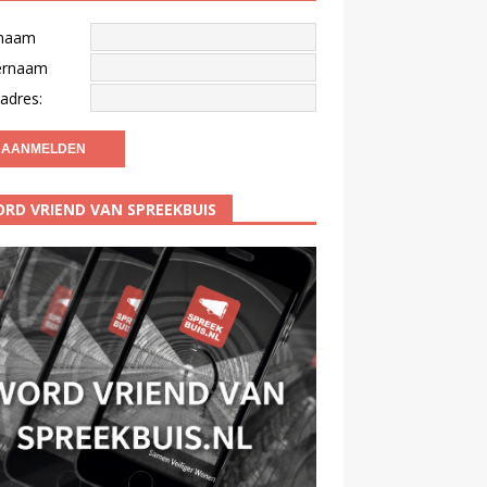
naam
ernaam
adres:
RD VRIEND VAN SPREEKBUIS