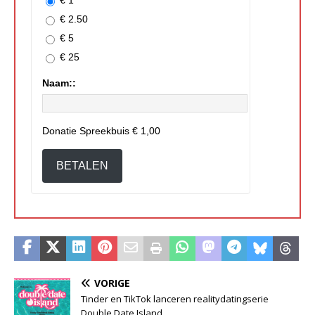
€ 2.50
€ 5
€ 25
Naam::
Donatie Spreekbuis
€ 1,00
BETALEN
VORIGE
Tinder en TikTok lanceren realitydatingserie
Double Date Island