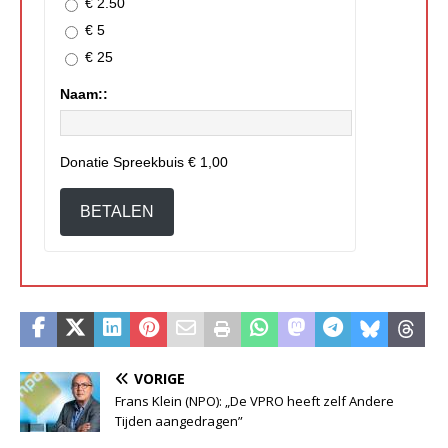
€ 2.50
€ 5
€ 25
Naam::
Donatie Spreekbuis
€ 1,00
BETALEN
VORIGE
Frans Klein (NPO): „De VPRO heeft zelf Andere
Tijden aangedragen”