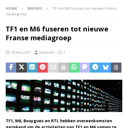
HOME
NIEUWS
TF1 en M6 fuseren tot nieuwe Franse
mediagroep
TF1 en M6 fuseren tot nieuwe
Franse mediagroep
18 mei 2021
Redactie
1
TF1, M6, Bouygues en RTL hebben overeenkomsten
getekend om de activiteiten van TF1 en M6 samen te